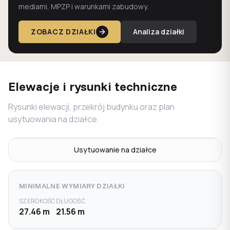
mediami, MPZP i warunkami zabudowy.
ZOBACZ DZIAŁKI
Analiza działki
Elewacje i rysunki techniczne
Rysunki elewacji, przekrój budynku oraz plan
usytuowania na działce.
Usytuowanie na działce
MINIMALNE WYMIARY DZIAŁKI
SZEROKOŚĆ
DŁUGOŚĆ
27.46 m
21.56 m