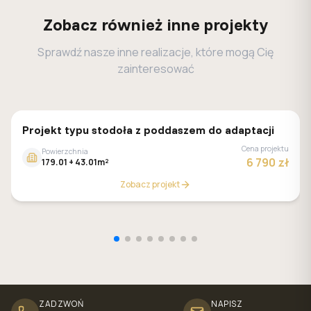
Zobacz również inne projekty
Sprawdź nasze inne realizacje, które mogą Cię
zainteresować
Z500
Projekt typu stodoła z poddaszem do adaptacji
Cena projektu
Powierzchnia
6 790 zł
179.01 + 43.01m²
Zobacz projekt
ZADZWOŃ
NAPISZ