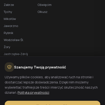
Zabrze
Oświęcim
Tychy
Olkusz
Mikołów
Jaworzno
Rybnik
Wodzisław Śl.
Żory
Jastrzębie-Zdrój
Racibórz
Szanujemy Twoją prywatność
BEZPŁATNA WYCENA
Używamy plików cookies, aby analizować ruch na stronie i
dostarczać lepsze doświadczenia. Dzięki nim możemy
Planujesz budowę domu? Skontaktuj się z nami - przygotujemy
wyświetlać trafniejsze treści i mierzyć skuteczność naszych
wycenę w 48h.
działań.
Polityka prywatności
Wyceń budowę