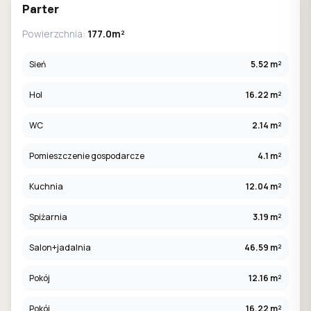
Parter
Powierzchnia:
177.0m²
Sień
5.52 m²
Hol
16.22 m²
WC
2.14 m²
Pomieszczenie gospodarcze
4.1 m²
Kuchnia
12.04 m²
Spiżarnia
3.19 m²
Salon+jadalnia
46.59 m²
Pokój
12.16 m²
Pokój
16.22 m²