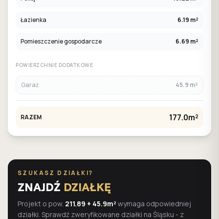
Łazienka
6.19 m²
Pomieszczenie gospodarcze
6.69 m²
POWIERZCHNIE DODATKOWE
Garaż
45.9 m²
177.0m²
RAZEM
SZUKASZ DZIAŁKI?
ZNAJDŹ
DZIAŁKĘ
Projekt o pow.
211.89 + 45.9m²
wymaga odpowiedniej
działki. Sprawdź zweryfikowane działki na Śląsku - z