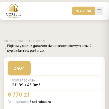
WYCENA
+
2
zdjęć
Z500
Strona główna
Projekty
Piętrowy dom z garażem dwustanowiskowym oraz 2
sypialniami na parterze.
Z404
POWIERZCHNIA:
211.89 + 45.9m²
8 770 zł
Dostępność:
3 dni robocze