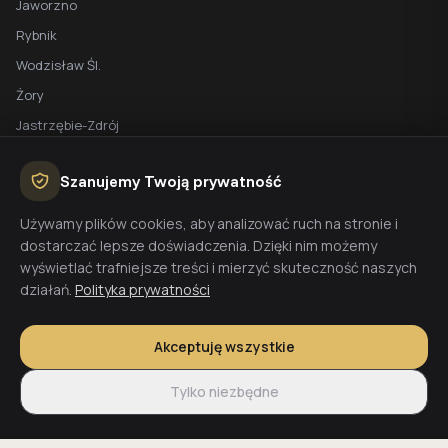
Jaworzno
Rybnik
Wodzisław Śl.
Żory
Jastrzębie-Zdrój
Racibórz
Szanujemy Twoją prywatność
BEZPŁATNA WYCENA
Używamy plików cookies, aby analizować ruch na stronie i
dostarczać lepsze doświadczenia. Dzięki nim możemy
Planujesz budowę domu? Skontaktuj się z nami - przygotujemy
wyświetlać trafniejsze treści i mierzyć skuteczność naszych
wycenę w 48h.
działań.
Polityka prywatności
Wyceń budowę
Akceptuję wszystkie
Tylko niezbędne
© 2026 CoreLTB Builders sp. z o.o. Wszelkie prawa zastrzeżone.
Regulamin
Polityka prywatności