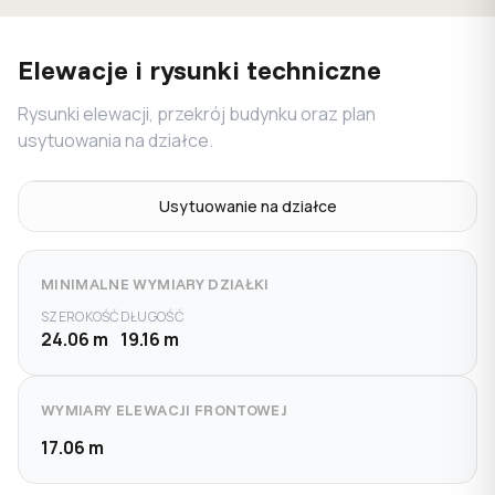
Elewacje i rysunki techniczne
Rysunki elewacji, przekrój budynku oraz plan
usytuowania na działce.
Usytuowanie na działce
MINIMALNE WYMIARY DZIAŁKI
SZEROKOŚĆ
DŁUGOŚĆ
24.06 m
19.16 m
WYMIARY ELEWACJI FRONTOWEJ
17.06 m