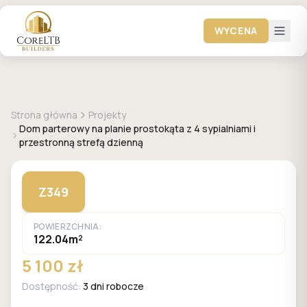
WYCENA
+
1
zdjęć
Z500
Strona główna
Projekty
Dom parterowy na planie prostokąta z 4 sypialniami i
przestronną strefą dzienną
Z349
POWIERZCHNIA:
122.04m²
5 100 zł
Dostępność:
3 dni robocze