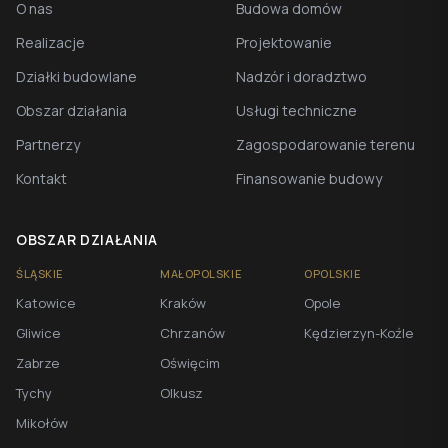
O nas
Budowa domów
Realizacje
Projektowanie
Działki budowlane
Nadzór i doradztwo
Obszar działania
Usługi techniczne
Partnerzy
Zagospodarowanie terenu
Kontakt
Finansowanie budowy
OBSZAR DZIAŁANIA
ŚLĄSKIE
MAŁOPOLSKIE
OPOLSKIE
Katowice
Kraków
Opole
Gliwice
Chrzanów
Kędzierzyn-Koźle
Zabrze
Oświęcim
Tychy
Olkusz
Mikołów