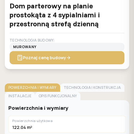
Dom parterowy na planie
prostokąta z 4 sypialniami i
przestronną strefą dzienną
TECHNOLOGIA BUDOWY:
MUROWANY
Poznaj cenę budowy
POWIERZCHNIA I WYMIARY
TECHNOLOGIA I KONSTRUKCJA
INSTALACJE
OPIS FUNKCJONALNY
Powierzchnia i wymiary
Powierzchnia użytkowa
122.04 m²