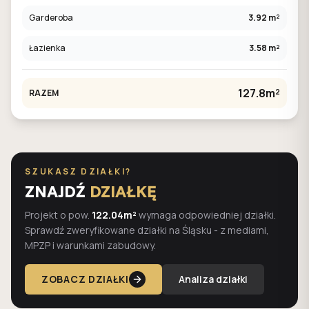
Garderoba
3.92 m²
Łazienka
3.58 m²
127.8m²
RAZEM
SZUKASZ DZIAŁKI?
ZNAJDŹ
DZIAŁKĘ
Projekt o pow.
122.04m²
wymaga odpowiedniej działki.
Sprawdź zweryfikowane działki na Śląsku - z mediami,
MPZP i warunkami zabudowy.
ZOBACZ DZIAŁKI
Analiza działki