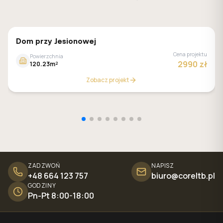
GALERIA DOMÓW
Dom przy Jesionowej
Cena projektu
Powierzchnia
2990 zł
120.23m²
Zobacz projekt
ZADZWOŃ
NAPISZ
+48 664 123 757
biuro@coreltb.pl
GODZINY
Pn-Pt 8:00-18:00