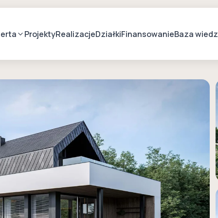
erta
Projekty
Realizacje
Działki
Finansowanie
Baza wied