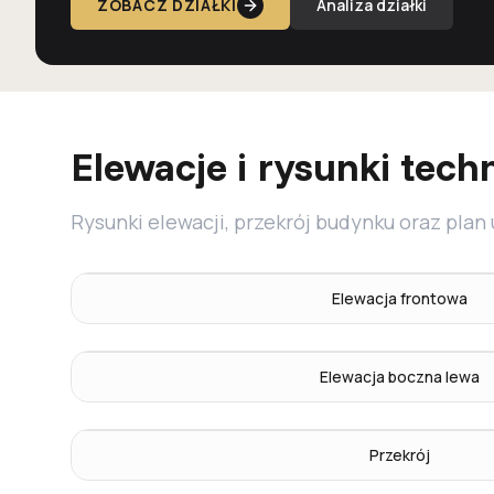
ZOBACZ DZIAŁKI
Analiza działki
Elewacje i rysunki tech
Rysunki elewacji, przekrój budynku oraz plan
Elewacja frontowa
Elewacja boczna lewa
Przekrój