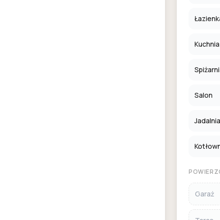
Łazienk
Kuchnia
Spiżarn
Salon
Jadalni
Kotłown
POWIERZ
Garaż