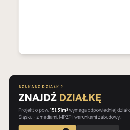
SZUKASZ DZIAŁKI?
ZNAJDŹ
DZIAŁKĘ
Projekt o pow.
151.31m²
wymaga odpowiedniej działki
Śląsku - z mediami, MPZP i warunkami zabudowy.