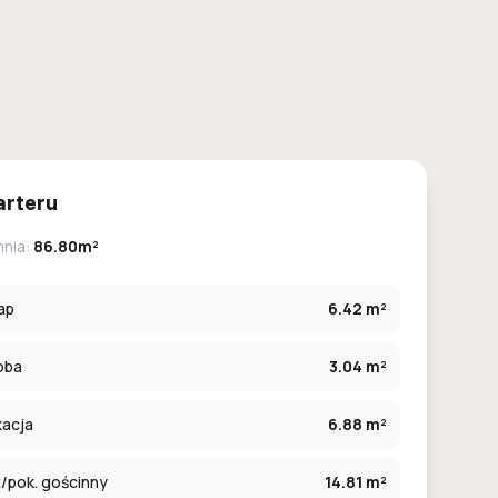
arteru
hnia:
86.80m²
ap
6.42 m²
oba
3.04 m²
kacja
6.88 m²
/pok. gościnny
14.81 m²