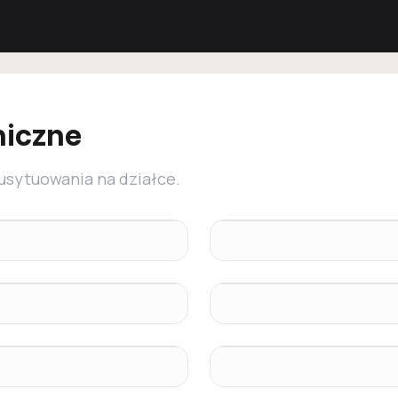
niczne
 usytuowania na działce.