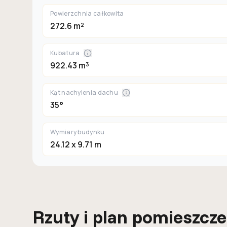
Powierzchnia całkowita
272.6 m²
Kubatura
922.43 m³
Kąt nachylenia dachu
35°
Wymiary budynku
24.12 x 9.71 m
Rzuty i plan pomieszcz