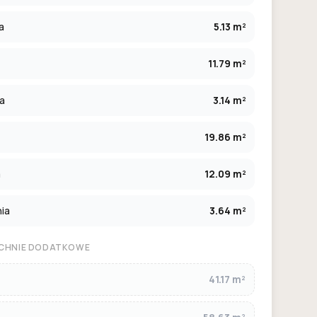
a
5.13 m²
11.79 m²
ia
3.14 m²
19.86 m²
a
12.09 m²
ia
3.64 m²
CHNIE DODATKOWE
41.17 m²