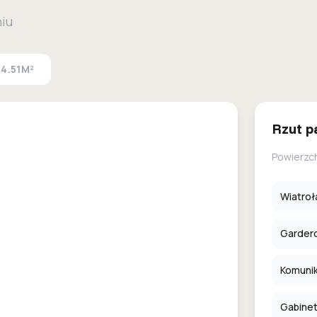
niu
4.51M²
Rzut p
Powierzc
Wiatroł
Garder
Komuni
Gabinet