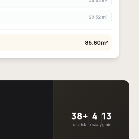
58.63 m²
29.32 m²
86.80m²
38+
4
13
działek
powiaty
gmin