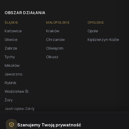
OBSZAR DZIAŁANIA
ŚLĄSKIE
MAŁOPOLSKIE
OPOLSKIE
Katowice
Kraków
Opole
Gliwice
Chrzanów
Kędzierzyn-Koźle
Zabrze
Oświęcim
Tychy
Olkusz
Mikołów
Jaworzno
Rybnik
Wodzisław Śl.
Żory
Jastrzębie-Zdrój
Racibórz
Szanujemy Twoją prywatność