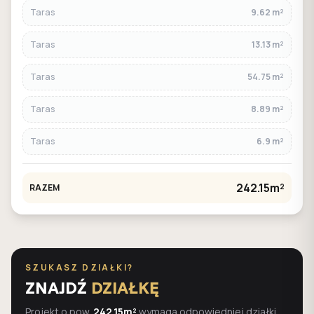
Taras
9.62 m²
Taras
13.13 m²
Taras
54.75 m²
Taras
8.89 m²
Taras
6.9 m²
242.15m²
RAZEM
SZUKASZ DZIAŁKI?
ZNAJDŹ
DZIAŁKĘ
Projekt o pow.
242.15m²
wymaga odpowiedniej działki.