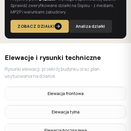
Sprawdź zweryfikowane działki na Śląsku - z mediami,
MPZP i warunkami zabudowy.
ZOBACZ DZIAŁKI
Analiza działki
Elewacje i rysunki techniczne
Rysunki elewacji, przekrój budynku oraz plan
usytuowania na działce.
Elewacja frontowa
Elewacja tylna
Elewacja boczna lewa