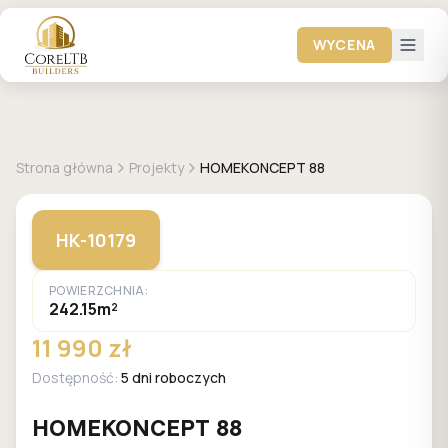
WYCENA
+
43
zdjęć
HOMEKONCEPT
Strona główna
Projekty
HOMEKONCEPT 88
HK-10179
POWIERZCHNIA:
242.15m²
11 990 zł
Dostępność:
5 dni roboczych
HOMEKONCEPT 88