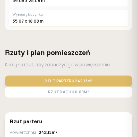
39.05 x 25.08 m
Wymiary budynku
35.07 x 18.08 m
Rzuty i plan pomieszczeń
Kliknij na rzut, aby zobaczyć go w powiększeniu
RZUT PARTERU
242.15M²
RZUT DACHU
0.00M²
STANDARD
LUSTRO
Rzut parteru
Powierzchnia:
242.15m²