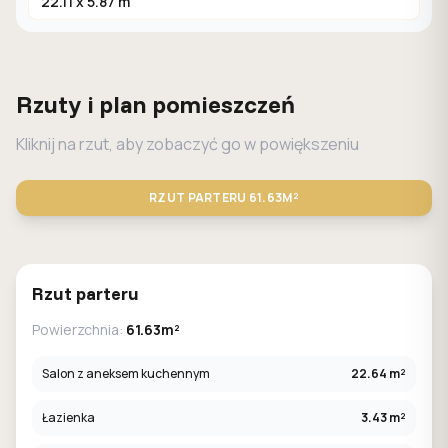
22.11 x 5.87 m
Rzuty i plan pomieszczeń
Kliknij na rzut, aby zobaczyć go w powiększeniu
RZUT PARTERU
61.63M²
STANDARD
LUSTRO
Rzut parteru
Powierzchnia:
61.63m²
Salon z aneksem kuchennym
22.64 m²
Łazienka
3.43 m²