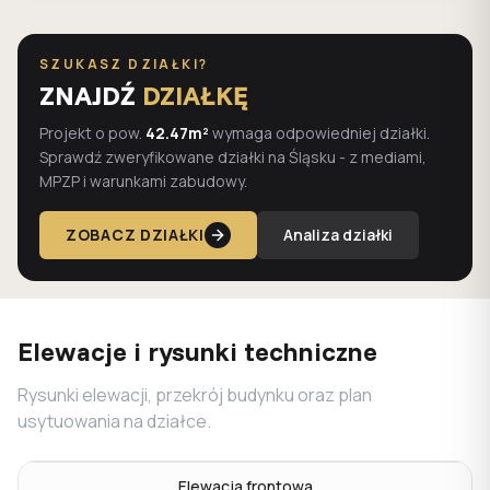
SZUKASZ DZIAŁKI?
ZNAJDŹ
DZIAŁKĘ
Projekt o pow.
42.47m²
wymaga odpowiedniej działki.
Sprawdź zweryfikowane działki na Śląsku - z mediami,
MPZP i warunkami zabudowy.
ZOBACZ DZIAŁKI
Analiza działki
Elewacje i rysunki techniczne
Rysunki elewacji, przekrój budynku oraz plan
usytuowania na działce.
Elewacja frontowa