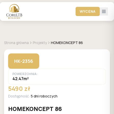
WYCENA
+
29
zdjęć
HOMEKONCEPT
Strona główna
Projekty
HOMEKONCEPT 86
HK-2356
POWIERZCHNIA:
42.47m²
5490 zł
Dostępność:
5 dni roboczych
HOMEKONCEPT 86