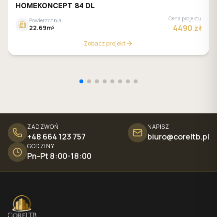
HOMEKONCEPT 84 DL
Cena projektu
Powierzchnia
4490 zł
22.69m²
Zobacz projekt
ZADZWOŃ
NAPISZ
+48 664 123 757
biuro@coreltb.pl
GODZINY
Pn-Pt 8:00-18:00