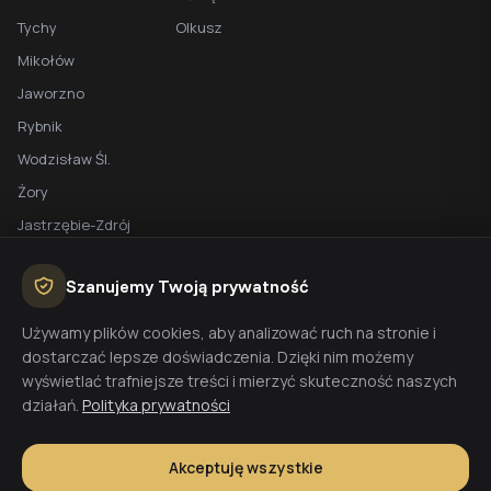
Tychy
Olkusz
Mikołów
Jaworzno
Rybnik
Wodzisław Śl.
Żory
Jastrzębie-Zdrój
Racibórz
Szanujemy Twoją prywatność
BEZPŁATNA WYCENA
Używamy plików cookies, aby analizować ruch na stronie i
dostarczać lepsze doświadczenia. Dzięki nim możemy
Planujesz budowę domu? Skontaktuj się z nami - przygotujemy
wyświetlać trafniejsze treści i mierzyć skuteczność naszych
wycenę w 48h.
działań.
Polityka prywatności
Wyceń budowę
Akceptuję wszystkie