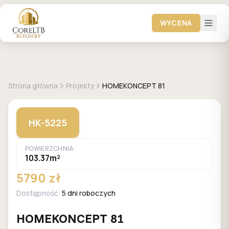
WYCENA
+
25
zdjęć
HOMEKONCEPT
Strona główna
Projekty
HOMEKONCEPT 81
HK-5225
POWIERZCHNIA:
103.37m²
5790 zł
Dostępność:
5 dni roboczych
HOMEKONCEPT 81