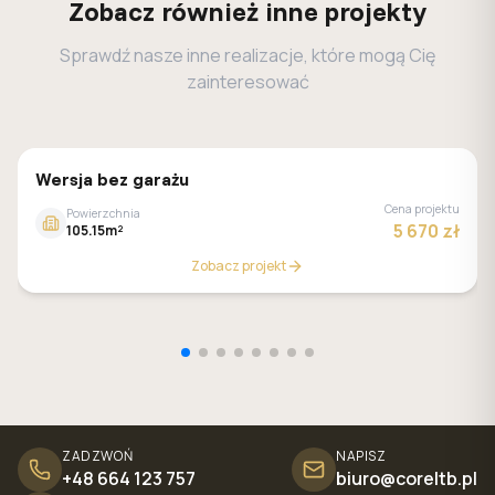
Zobacz również inne projekty
Sprawdź nasze inne realizacje, które mogą Cię
zainteresować
Z500
Wersja bez garażu
Cena projektu
Powierzchnia
5 670 zł
105.15m²
Zobacz projekt
ZADZWOŃ
NAPISZ
+48 664 123 757
biuro@coreltb.pl