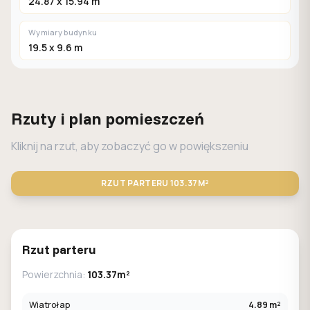
24.87 x 15.94 m
Wymiary budynku
19.5 x 9.6 m
Rzuty i plan pomieszczeń
Kliknij na rzut, aby zobaczyć go w powiększeniu
RZUT PARTERU
103.37M²
STANDARD
LUSTRO
Rzut parteru
Powierzchnia:
103.37m²
Wiatrołap
4.89 m²