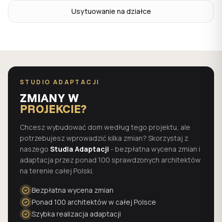
Usytuowanie na działce
STUDIO ADAPTACJI
ZMIANY W
PROJEKCIE?
Chcesz wybudować dom według tego projektu, ale
potrzebujesz wprowadzić kilka zmian? Skorzystaj z
naszego
Studia Adaptacji
- bezpłatna wycena zmian i
adaptacja przez ponad 100 sprawdzonych architektów
na terenie całej Polski.
Bezpłatna wycena zmian
Ponad 100 architektów w całej Polsce
Szybka realizacja adaptacji