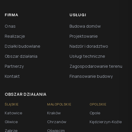
FIRMA
USŁUGI
O nas
Budowa domów
Realizacje
Projektowanie
Działki budowlane
Nadzór i doradztwo
Obszar działania
Usługi techniczne
Partnerzy
Zagospodarowanie terenu
Kontakt
Finansowanie budowy
OBSZAR DZIAŁANIA
ŚLĄSKIE
MAŁOPOLSKIE
OPOLSKIE
Katowice
Kraków
Opole
Gliwice
Chrzanów
Kędzierzyn-Koźle
Zabrze
Oświęcim