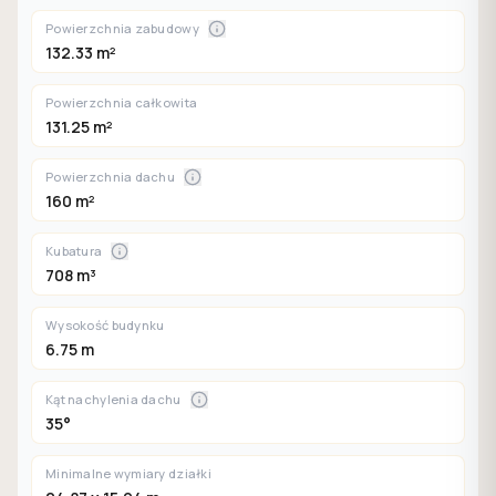
Powierzchnia zabudowy
132.33 m²
Powierzchnia całkowita
131.25 m²
Powierzchnia dachu
160 m²
Kubatura
708 m³
Wysokość budynku
6.75 m
Kąt nachylenia dachu
35°
Minimalne wymiary działki