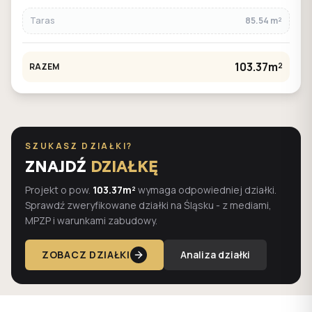
Taras
85.54 m²
103.37m²
RAZEM
SZUKASZ DZIAŁKI?
ZNAJDŹ
DZIAŁKĘ
Projekt o pow.
103.37m²
wymaga odpowiedniej działki.
Sprawdź zweryfikowane działki na Śląsku - z mediami,
MPZP i warunkami zabudowy.
ZOBACZ DZIAŁKI
Analiza działki