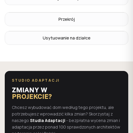
Przekrój
Usytuowanie na działce
STUDIO ADAPTACJI
ZMIANY W
PROJEKCIE?
Chcesz wybudować dom według tego projektu, ale
potrzebujesz wprowadzić kilka zmian? Skorzystaj z
naszego
Studia Adaptacji
- bezpłatna wycena zmian i
adaptacja przez ponad 100 sprawdzonych architektów