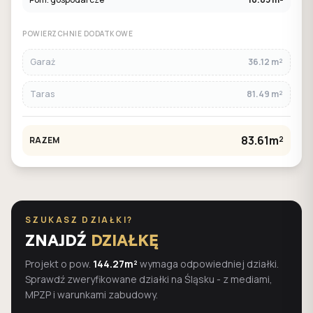
POWIERZCHNIE DODATKOWE
Garaż
36.12 m²
Taras
81.49 m²
83.61m²
RAZEM
SZUKASZ DZIAŁKI?
ZNAJDŹ
DZIAŁKĘ
Projekt o pow.
144.27m²
wymaga odpowiedniej działki.
Sprawdź zweryfikowane działki na Śląsku - z mediami,
MPZP i warunkami zabudowy.