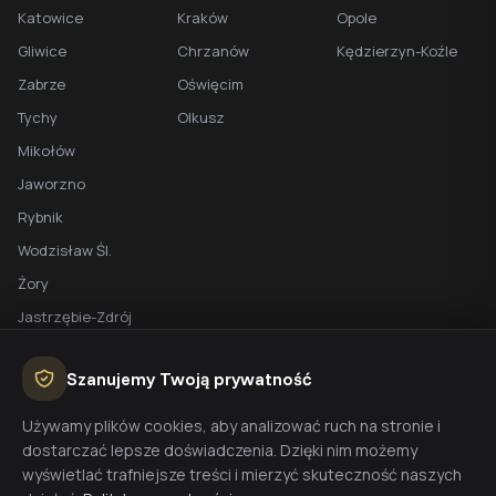
Katowice
Kraków
Opole
Gliwice
Chrzanów
Kędzierzyn-Koźle
Zabrze
Oświęcim
Tychy
Olkusz
Mikołów
Jaworzno
Rybnik
Wodzisław Śl.
Żory
Jastrzębie-Zdrój
Racibórz
Szanujemy Twoją prywatność
BEZPŁATNA WYCENA
Używamy plików cookies, aby analizować ruch na stronie i
dostarczać lepsze doświadczenia. Dzięki nim możemy
Planujesz budowę domu? Skontaktuj się z nami - przygotujemy
wyświetlać trafniejsze treści i mierzyć skuteczność naszych
wycenę w 48h.