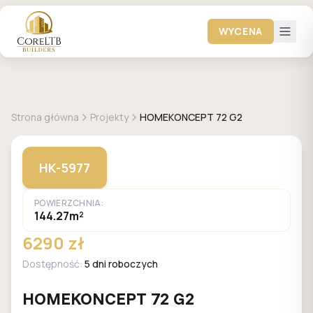
WYCENA
+
18
zdjęć
HOMEKONCEPT
Strona główna
Projekty
HOMEKONCEPT 72 G2
HK-5977
POWIERZCHNIA:
144.27m²
6290 zł
Dostępność:
5 dni roboczych
HOMEKONCEPT 72 G2