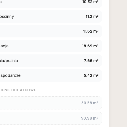
a
10.32 m²
ościnny
11.2 m²
t
11.62 m²
kacja
18.69 m²
ia/pralnia
7.66 m²
ospodarcze
5.42 m²
CHNIE DODATKOWE
50.58 m²
50.99 m²