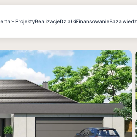
erta
Projekty
Realizacje
Działki
Finansowanie
Baza wied