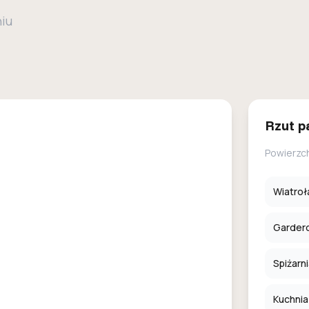
niu
Rzut p
Powierzc
Wiatroł
Garder
Spiżarn
Kuchnia