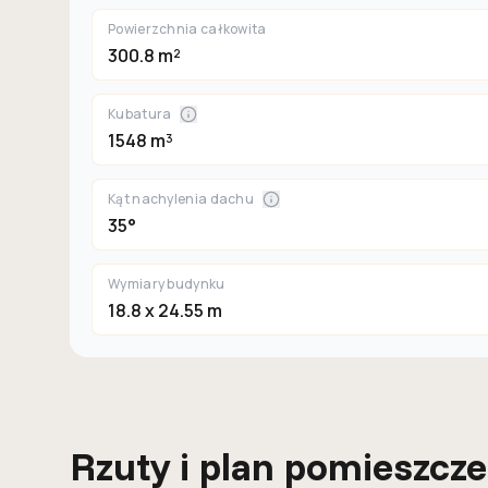
Powierzchnia całkowita
300.8 m²
Kubatura
1548 m³
Kąt nachylenia dachu
35°
Wymiary budynku
18.8 x 24.55 m
Rzuty i plan pomieszcz