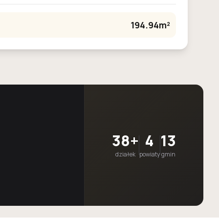
194.94m²
38+
4
13
działek
powiaty
gmin