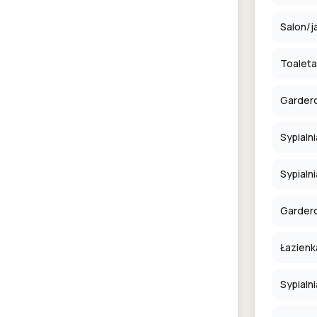
Salon/j
Toaleta
Garder
Sypialni
Sypialni
Garder
Łazienk
Sypialni