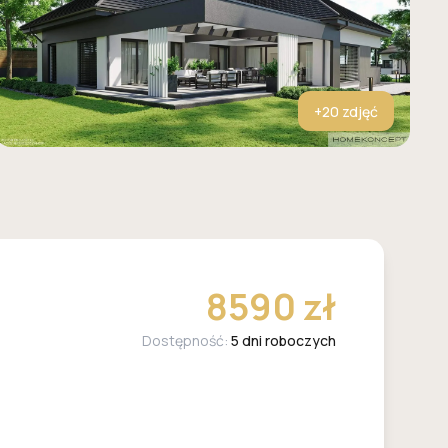
+
20
zdjęć
8590 zł
Dostępność:
5 dni roboczych