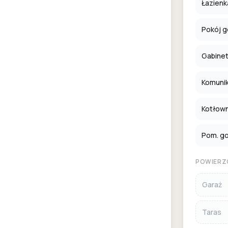
Łazienk
Pokój g
Gabine
Komuni
Kotłown
Pom. g
POWIERZ
Garaż
Taras