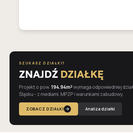
SZUKASZ DZIAŁKI?
ZNAJDŹ
DZIAŁKĘ
Projekt o pow.
194.94m²
wymaga odpowiedniej działk
Śląsku - z mediami, MPZP i warunkami zabudowy.
ZOBACZ DZIAŁKI
Analiza działki