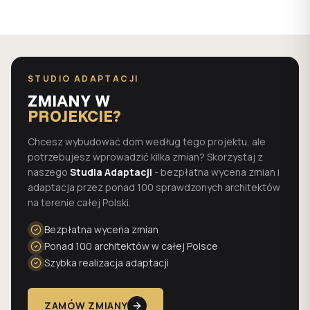
STUDIO ADAPTACJI
ZMIANY W
PROJEKCIE?
Chcesz wybudować dom według tego projektu, ale
potrzebujesz wprowadzić kilka zmian? Skorzystaj z
naszego
Studia Adaptacji
- bezpłatna wycena zmian i
adaptacja przez ponad 100 sprawdzonych architektów
na terenie całej Polski.
Bezpłatna wycena zmian
Ponad 100 architektów w całej Polsce
Szybka realizacja adaptacji
ZAMÓW ZMIANY