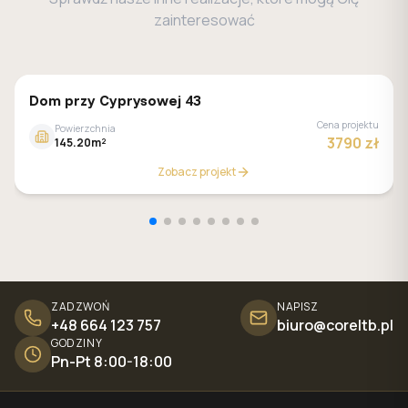
zainteresować
GALERIA DOMÓW
Dom przy Cyprysowej 43
Cena projektu
Powierzchnia
3790 zł
145.20m²
Zobacz projekt
ZADZWOŃ
NAPISZ
+48 664 123 757
biuro@coreltb.pl
GODZINY
Pn-Pt 8:00-18:00