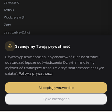
Jaworzno
Rybnik
Wodzisław Śl.
Żory
Jastrzębie-Zdrój
Racibórz
Szanujemy Twoją prywatność
BEZPŁATNA WYCENA
Używamy plików cookies, aby analizować ruch na stronie i
dostarczać lepsze doświadczenia. Dzięki nim możemy
Planujesz budowę domu? Skontaktuj się z nami - przygotujemy
wyświetlać trafniejsze treści i mierzyć skuteczność naszych
wycenę w 48h.
działań.
Polityka prywatności
Wyceń budowę
Akceptuję wszystkie
Tylko niezbędne
© 2026 CoreLTB Builders sp. z o.o. Wszelkie prawa zastrzeżone.
Regulamin
Polityka prywatności