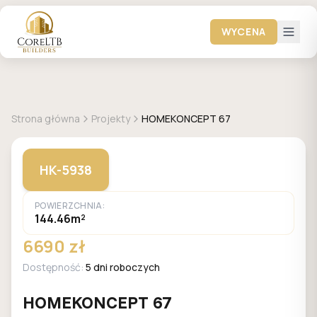
WYCENA
+
23
zdjęć
HOMEKONCEPT
Strona główna
Projekty
HOMEKONCEPT 67
HK-5938
POWIERZCHNIA:
144.46m²
6690 zł
Dostępność:
5 dni roboczych
HOMEKONCEPT 67