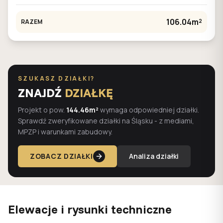
106.04m²
RAZEM
SZUKASZ DZIAŁKI?
ZNAJDŹ
DZIAŁKĘ
Projekt o pow.
144.46m²
wymaga odpowiedniej działki.
Sprawdź zweryfikowane działki na Śląsku - z mediami,
MPZP i warunkami zabudowy.
ZOBACZ DZIAŁKI
Analiza działki
Elewacje i rysunki techniczne