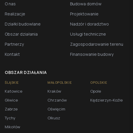
O nas
Budowa domów
Realizacje
Projektowanie
Działki budowlane
Nadzór i doradztwo
Obszar działania
Usługi techniczne
Partnerzy
Zagospodarowanie terenu
Kontakt
Finansowanie budowy
OBSZAR DZIAŁANIA
ŚLĄSKIE
MAŁOPOLSKIE
OPOLSKIE
Katowice
Kraków
Opole
Gliwice
Chrzanów
Kędzierzyn-Koźle
Zabrze
Oświęcim
Tychy
Olkusz
Mikołów