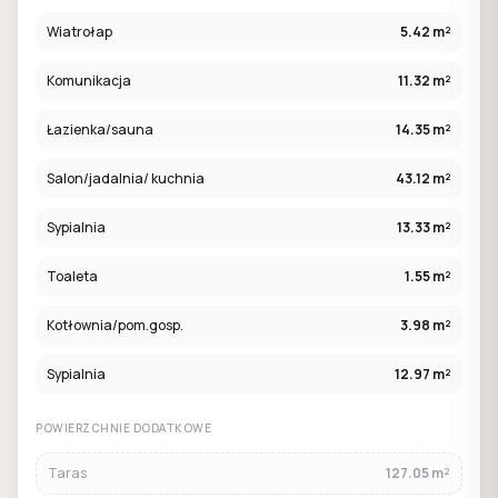
Wiatrołap
5.42 m²
Komunikacja
11.32 m²
Łazienka/sauna
14.35 m²
Salon/jadalnia/ kuchnia
43.12 m²
Sypialnia
13.33 m²
Toaleta
1.55 m²
Kotłownia/pom.gosp.
3.98 m²
Sypialnia
12.97 m²
POWIERZCHNIE DODATKOWE
Taras
127.05 m²