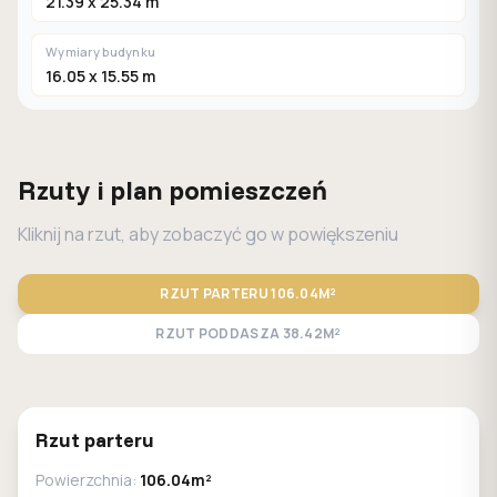
21.39 x 25.34 m
Wymiary budynku
16.05 x 15.55 m
Rzuty i plan pomieszczeń
Kliknij na rzut, aby zobaczyć go w powiększeniu
RZUT PARTERU
106.04M²
RZUT PODDASZA
38.42M²
STANDARD
LUSTRO
Rzut parteru
Powierzchnia:
106.04m²