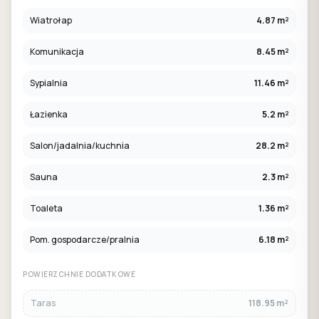
Wiatrołap
4.87 m²
Komunikacja
8.45 m²
Sypialnia
11.46 m²
Łazienka
5.2 m²
Salon/jadalnia/kuchnia
28.2 m²
Sauna
2.3 m²
Toaleta
1.36 m²
Pom. gospodarcze/pralnia
6.18 m²
POWIERZCHNIE DODATKOWE
Taras
118.95 m²