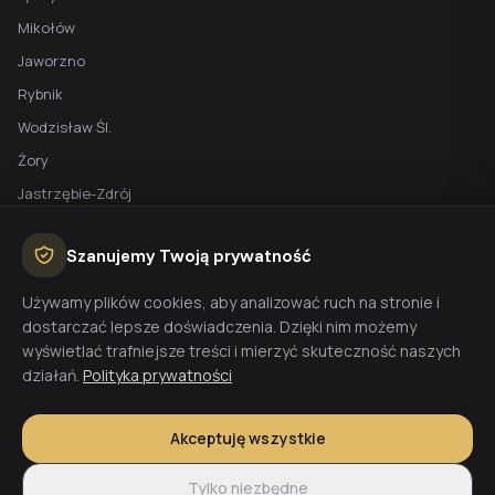
Mikołów
Jaworzno
Rybnik
Wodzisław Śl.
Żory
Jastrzębie-Zdrój
Racibórz
Szanujemy Twoją prywatność
BEZPŁATNA WYCENA
Używamy plików cookies, aby analizować ruch na stronie i
dostarczać lepsze doświadczenia. Dzięki nim możemy
Planujesz budowę domu? Skontaktuj się z nami - przygotujemy
wyświetlać trafniejsze treści i mierzyć skuteczność naszych
wycenę w 48h.
działań.
Polityka prywatności
Wyceń budowę
Akceptuję wszystkie
Tylko niezbędne