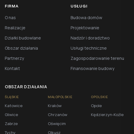
FIRMA
USŁUGI
O nas
Budowa domów
Realizacje
Projektowanie
Działki budowlane
Nadzór i doradztwo
Obszar działania
Usługi techniczne
Partnerzy
Zagospodarowanie terenu
Kontakt
Finansowanie budowy
OBSZAR DZIAŁANIA
ŚLĄSKIE
MAŁOPOLSKIE
OPOLSKIE
Katowice
Kraków
Opole
Gliwice
Chrzanów
Kędzierzyn-Koźle
Zabrze
Oświęcim
Tychy
Olkusz