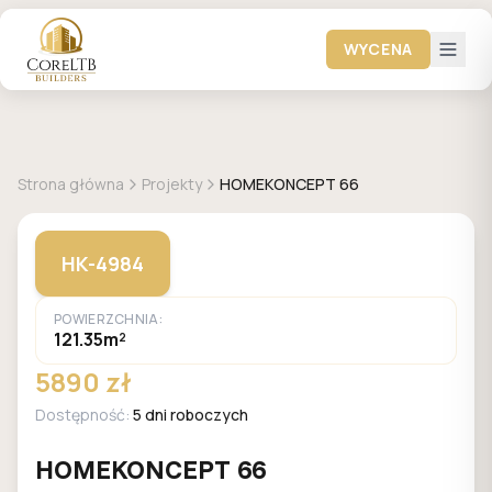
WYCENA
+
24
zdjęć
HOMEKONCEPT
Strona główna
Projekty
HOMEKONCEPT 66
HK-4984
POWIERZCHNIA:
121.35m²
5890 zł
Dostępność:
5 dni roboczych
HOMEKONCEPT 66