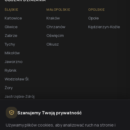
ŚLĄSKIE
MAŁOPOLSKIE
OPOLSKIE
Katowice
Kraków
Opole
Gliwice
Chrzanów
Kędzierzyn-Koźle
Zabrze
Oświęcim
Tychy
Olkusz
Mikołów
Jaworzno
Rybnik
Wodzisław Śl.
Żory
Jastrzębie-Zdrój
Racibórz
Szanujemy Twoją prywatność
BEZPŁATNA WYCENA
Używamy plików cookies, aby analizować ruch na stronie i