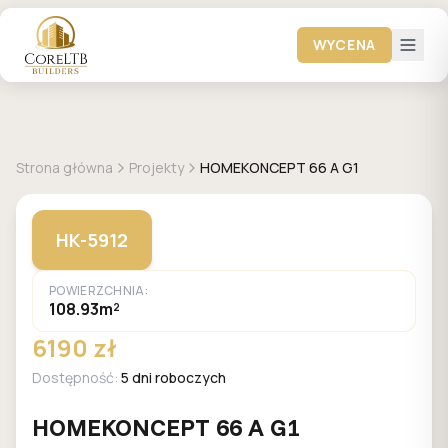
WYCENA
+
26
zdjęć
HOMEKONCEPT
Strona główna
Projekty
HOMEKONCEPT 66 A G1
HK-5912
POWIERZCHNIA:
108.93m²
6190 zł
Dostępność:
5 dni roboczych
HOMEKONCEPT 66 A G1