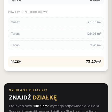
POWIERZCHNIE DODATKOWE
Garaż
20.96 m²
Taras
129.05 m²
Taras
9.41 m²
73.42m²
RAZEM
SZUKASZ DZIAŁKI?
ZNAJDŹ
DZIAŁKĘ
Projekt o pow.
108.93m²
wymaga odpowiedniej działki.
Sprawdź zweryfikowane działki na Śląsku - z mediami,