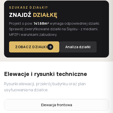
SZUKASZ DZIAŁKI?
ZNAJDŹ
DZIAŁKĘ
Projekt o pow.
141.68m²
wymaga odpowiedniej działki.
Sprawdź zweryfikowane działki na Śląsku - z mediami,
MPZP i warunkami zabudowy.
ZOBACZ DZIAŁKI
Analiza działki
Elewacje i rysunki techniczne
Rysunki elewacji, przekrój budynku oraz plan
usytuowania na działce.
Elewacja frontowa