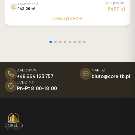
Cena projektu
Powierzchnia
6490 zł
142.26m²
Zobacz projekt
ZADZWOŃ
NAPISZ
+48 664 123 757
biuro@coreltb.pl
GODZINY
Pn-Pt 8:00-18:00