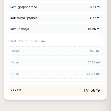
Pom. gospodarcze
3.61 m²
Kotłownia / pralnia
4.77 m²
Komunikacja
12.25 m²
POWIERZCHNIE DODATKOWE
Garaż
35.7 m²
Taras
37.52 m²
Taras
100.24 m²
141.68m²
RAZEM