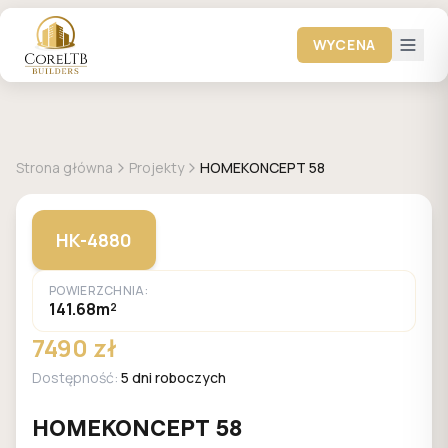
WYCENA
+
14
zdjęć
HOMEKONCEPT
Strona główna
Projekty
HOMEKONCEPT 58
HK-4880
POWIERZCHNIA:
141.68m²
7490 zł
Dostępność:
5 dni roboczych
HOMEKONCEPT 58