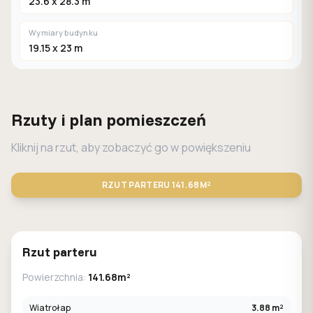
23.6 x 28.3 m
Wymiary budynku
19.15 x 23 m
Rzuty i plan pomieszczeń
Kliknij na rzut, aby zobaczyć go w powiększeniu
RZUT PARTERU
141.68M²
STANDARD
LUSTRO
Rzut parteru
Powierzchnia:
141.68m²
Wiatrołap
3.88 m²