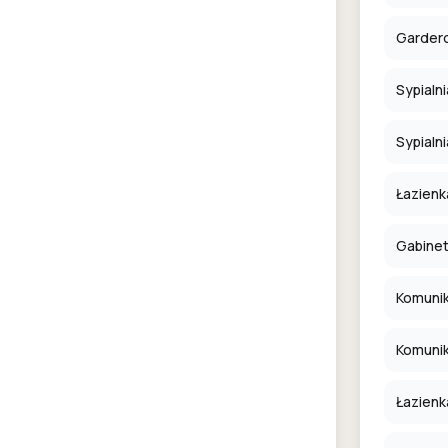
Garder
Sypialn
Sypialni
Łazienk
Gabine
Komuni
Komuni
Łazienk