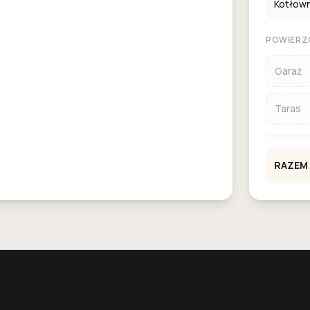
Kotłowni
POWIERZ
Garaż
Taras
RAZEM