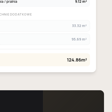
a / pralnia
9.12 m²
CHNIE DODATKOWE
33.32 m²
95.69 m²
124.86m²