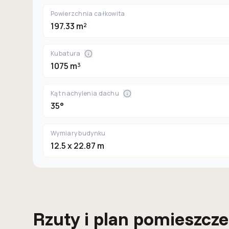
Powierzchnia całkowita
197.33 m²
Kubatura
1075 m³
Kąt nachylenia dachu
35°
Wymiary budynku
12.5 x 22.87 m
Rzuty i plan pomieszcz