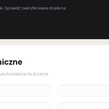
i. Sprawdź zweryfikowane działki na
niczne
 usytuowania na działce.