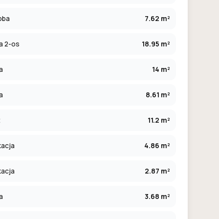
oba
7.62 m²
ia 2-os
18.95 m²
a
14 m²
a
8.61 m²
t
11.2 m²
kacja
4.86 m²
kacja
2.87 m²
a
3.68 m²