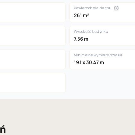
Powierzchnia dachu
261 m²
Wysokość budynku
7.56 m
Minimalne wymiary działki
19.1 x 30.47 m
eń