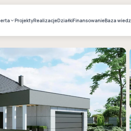
erta
Projekty
Realizacje
Działki
Finansowanie
Baza wied