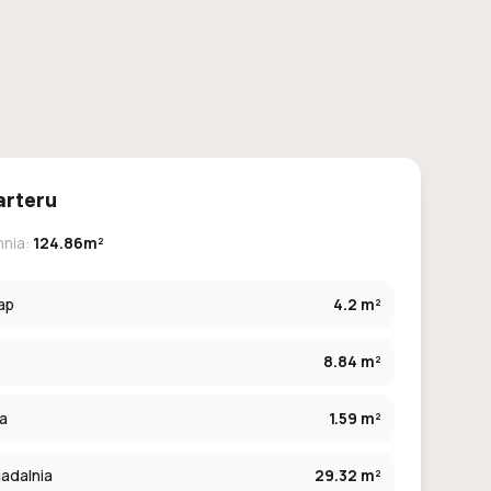
arteru
hnia:
124.86m²
ap
4.2 m²
8.84 m²
ia
1.59 m²
jadalnia
29.32 m²