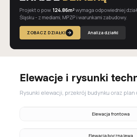
Projekt o pow.
124.86m²
wymaga odpowiedniej działk
Śląsku - z mediami, MPZP i warunkami zabudowy.
ZOBACZ DZIAŁKI
Analiza działki
Elewacje i rysunki tech
Rysunki elewacji, przekrój budynku oraz plan
Elewacja frontowa
Elewacja boczna lewa