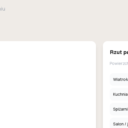
niu
Rzut p
Powierzc
Wiatroł
Kuchnia
Spiżarn
Salon / 