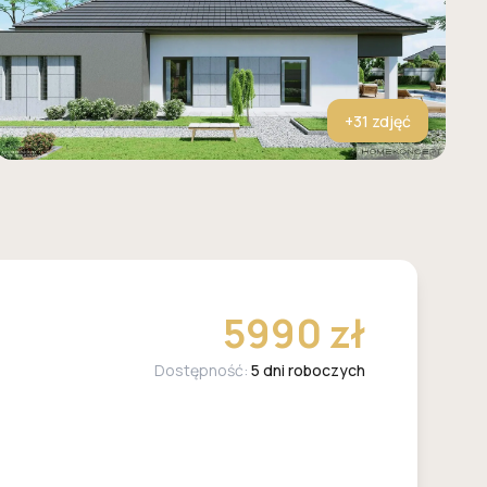
+
31
zdjęć
5990 zł
Dostępność:
5 dni roboczych