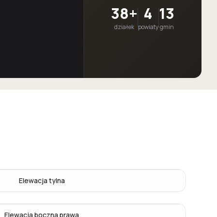
38+
4
13
działek
powiaty
gmin
Elewacja tylna
Elewacja boczna prawa