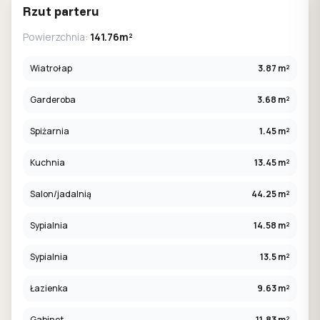
Rzut parteru
Powierzchnia:
141.76m²
Wiatrołap
3.87 m²
Garderoba
3.68 m²
Spiżarnia
1.45 m²
Kuchnia
13.45 m²
Salon/jadalnią
44.25 m²
Sypialnia
14.58 m²
Sypialnia
13.5 m²
Łazienka
9.63 m²
Gabinet
11.83 m²