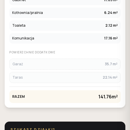
Kotłownia/pralnia
6.24 m²
Toaleta
2.12 m²
Komunikacja
17.16 m²
POWIERZCHNIE DODATKOWE
Garaż
35.7 m²
Taras
22.14 m²
141.76m²
RAZEM
SZUKASZ DZIAŁKI?