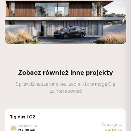
Zobacz również inne projekty
Sprawdź nasze inne realizacje, które mogą Cię
zainteresować
MALACHIT
Rigidus I G2
Cena projektu
Powierzchnia
5900 zł
217.88 m²