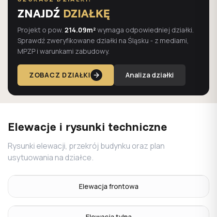
ZNAJDŹ
DZIAŁKĘ
Projekt o pow.
214.09m²
wymaga odpowiedniej działki.
Sprawdź zweryfikowane działki na Śląsku - z mediami,
MPZP i warunkami zabudowy.
ZOBACZ DZIAŁKI
Analiza działki
Elewacje i rysunki techniczne
Rysunki elewacji, przekrój budynku oraz plan
usytuowania na działce.
Elewacja frontowa
Elewacja tylna