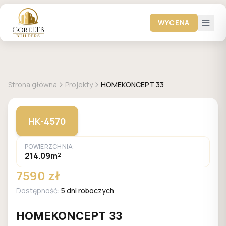
WYCENA
+
15
zdjęć
HOMEKONCEPT
Strona główna
Projekty
HOMEKONCEPT 33
HK-4570
POWIERZCHNIA:
214.09m²
7590 zł
Dostępność:
5 dni roboczych
HOMEKONCEPT 33