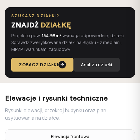
SZUKASZ DZIAŁKI?
ZNAJDŹ
DZIAŁKĘ
Projekt o pow.
154.99m²
wymaga odpowiedniej działki.
Sprawdź zweryfikowane działki na Śląsku - z mediami,
MPZP i warunkami zabudowy.
ZOBACZ DZIAŁKI
Analiza działki
Elewacje i rysunki techniczne
Rysunki elewacji, przekrój budynku oraz plan
usytuowania na działce.
Elewacja frontowa