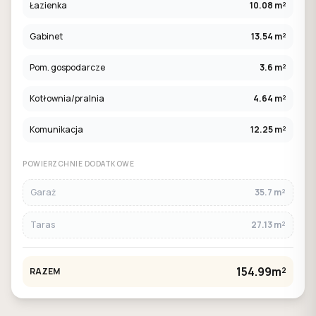
Łazienka
10.08 m²
Gabinet
13.54 m²
Pom. gospodarcze
3.6 m²
Kotłownia/pralnia
4.64 m²
Komunikacja
12.25 m²
POWIERZCHNIE DODATKOWE
Garaż
35.7 m²
Taras
27.13 m²
154.99m²
RAZEM