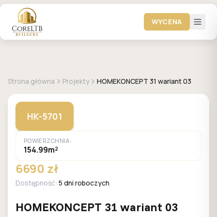
WYCENA
+
7
zdjęć
HOMEKONCEPT
Strona główna
Projekty
HOMEKONCEPT 31 wariant 03
HK-5701
POWIERZCHNIA:
154.99m²
6690 zł
Dostępność:
5 dni roboczych
HOMEKONCEPT 31 wariant 03