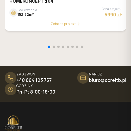
HOMEKONCEPT 104
Cena projektu
Powierzchnia
6990 zł
152.72m²
Zobacz projekt
ZADZWOŃ
NAPISZ
+48 664 123 757
biuro@coreltb.pl
GODZINY
Pn-Pt 8:00-18:00