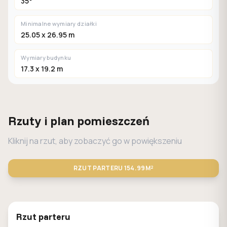
35°
Minimalne wymiary działki
25.05 x 26.95 m
Wymiary budynku
17.3 x 19.2 m
Rzuty i plan pomieszczeń
Kliknij na rzut, aby zobaczyć go w powiększeniu
RZUT PARTERU
154.99M²
STANDARD
LUSTRO
Rzut parteru