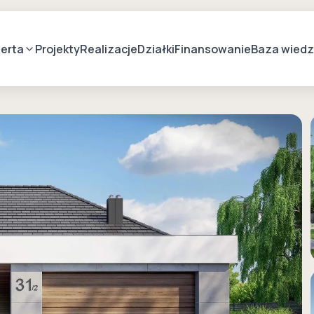
erta
Projekty
Realizacje
Działki
Finansowanie
Baza wied