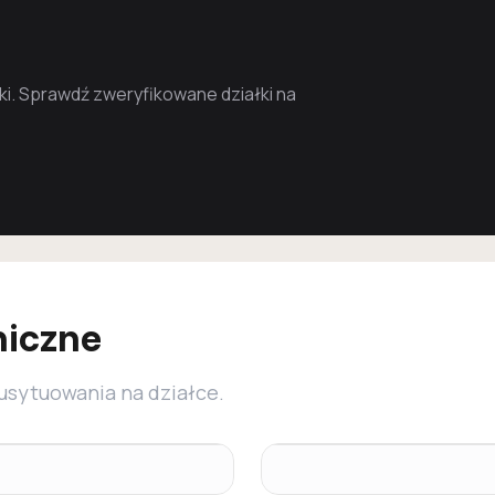
i. Sprawdź zweryfikowane działki na
niczne
 usytuowania na działce.