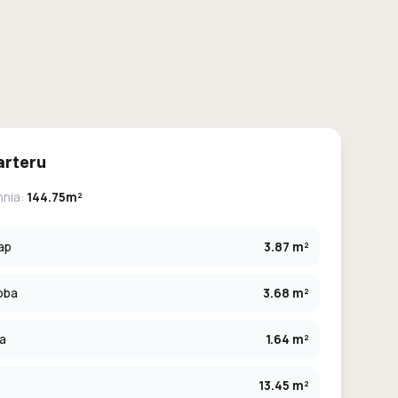
arteru
hnia:
144.75m²
ap
3.87 m²
oba
3.68 m²
ia
1.64 m²
13.45 m²