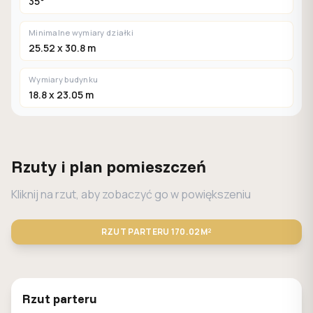
35°
Minimalne wymiary działki
25.52 x 30.8 m
Wymiary budynku
18.8 x 23.05 m
Rzuty i plan pomieszczeń
Kliknij na rzut, aby zobaczyć go w powiększeniu
RZUT PARTERU
170.02M²
STANDARD
LUSTRO
Rzut parteru