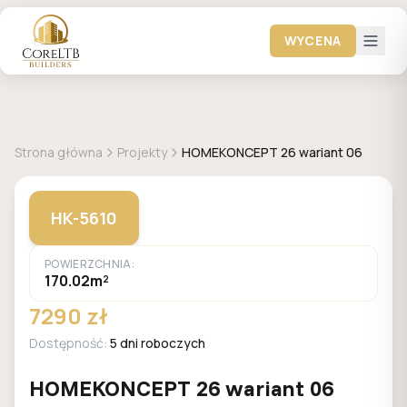
WYCENA
+
28
zdjęć
HOMEKONCEPT
Strona główna
Projekty
HOMEKONCEPT 26 wariant 06
HK-5610
POWIERZCHNIA:
170.02m²
7290 zł
Dostępność:
5 dni roboczych
HOMEKONCEPT 26 wariant 06