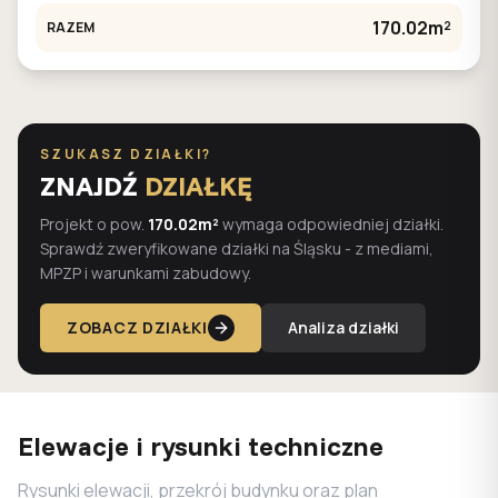
170.02m²
RAZEM
SZUKASZ DZIAŁKI?
ZNAJDŹ
DZIAŁKĘ
Projekt o pow.
170.02m²
wymaga odpowiedniej działki.
Sprawdź zweryfikowane działki na Śląsku - z mediami,
MPZP i warunkami zabudowy.
ZOBACZ DZIAŁKI
Analiza działki
Elewacje i rysunki techniczne
Rysunki elewacji, przekrój budynku oraz plan