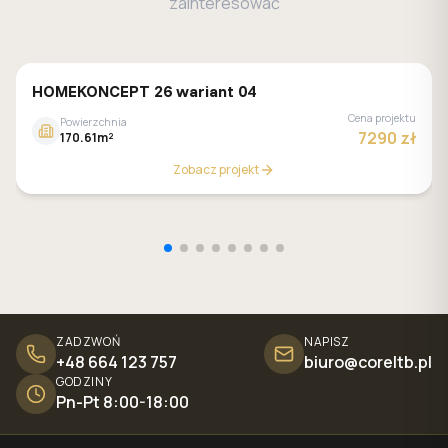
zainteresować
HOMEKONCEPT 26 wariant 04
Cena projektu
Powierzchnia
7290 zł
170.61m²
Zobacz projekt
ZADZWOŃ
NAPISZ
+48 664 123 757
biuro@coreltb.pl
GODZINY
Pn-Pt 8:00-18:00