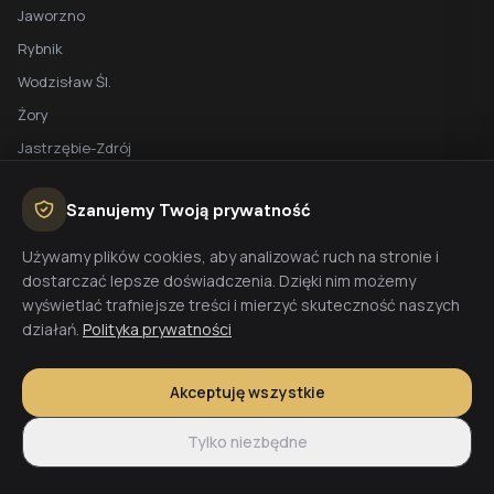
Jaworzno
Rybnik
Wodzisław Śl.
Żory
Jastrzębie-Zdrój
Racibórz
Szanujemy Twoją prywatność
BEZPŁATNA WYCENA
Używamy plików cookies, aby analizować ruch na stronie i
dostarczać lepsze doświadczenia. Dzięki nim możemy
Planujesz budowę domu? Skontaktuj się z nami - przygotujemy
wyświetlać trafniejsze treści i mierzyć skuteczność naszych
wycenę w 48h.
działań.
Polityka prywatności
Wyceń budowę
Akceptuję wszystkie
Tylko niezbędne
© 2026 CoreLTB Builders sp. z o.o. Wszelkie prawa zastrzeżone.
Regulamin
Polityka prywatności