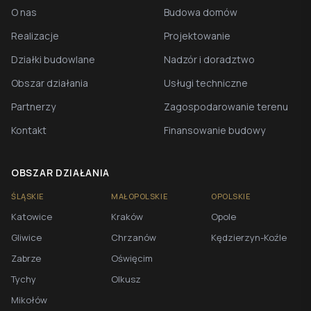
O nas
Budowa domów
Realizacje
Projektowanie
Działki budowlane
Nadzór i doradztwo
Obszar działania
Usługi techniczne
Partnerzy
Zagospodarowanie terenu
Kontakt
Finansowanie budowy
OBSZAR DZIAŁANIA
ŚLĄSKIE
MAŁOPOLSKIE
OPOLSKIE
Katowice
Kraków
Opole
Gliwice
Chrzanów
Kędzierzyn-Koźle
Zabrze
Oświęcim
Tychy
Olkusz
Mikołów