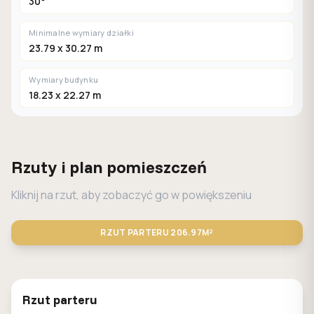
30°
Minimalne wymiary działki
23.79 x 30.27 m
Wymiary budynku
18.23 x 22.27 m
Rzuty i plan pomieszczeń
Kliknij na rzut, aby zobaczyć go w powiększeniu
RZUT PARTERU
206.97M²
STANDARD
LUSTRO
Rzut parteru