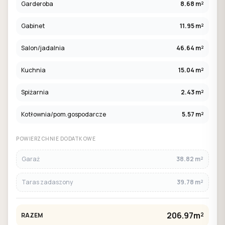
Garderoba
8.68 m²
Gabinet
11.95 m²
Salon/jadalnia
46.64 m²
Kuchnia
15.04 m²
Spiżarnia
2.43 m²
Kotłownia/pom.gospodarcze
5.57 m²
POWIERZCHNIE DODATKOWE
Garaż
38.82 m²
Taras zadaszony
39.78 m²
206.97m²
RAZEM