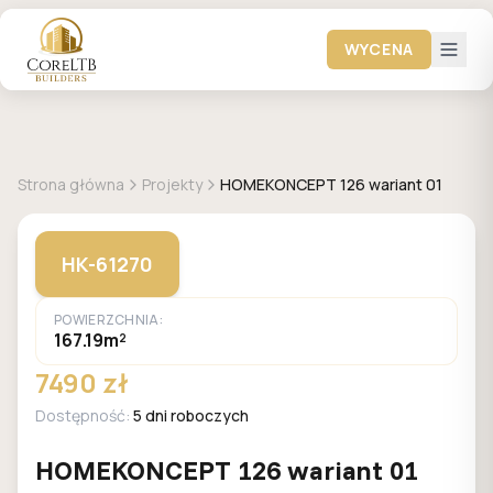
WYCENA
+
38
zdjęć
HOMEKONCEPT
Strona główna
Projekty
HOMEKONCEPT 126 wariant 01
HK-61270
POWIERZCHNIA:
167.19m²
7490 zł
Dostępność:
5 dni roboczych
HOMEKONCEPT 126 wariant 01