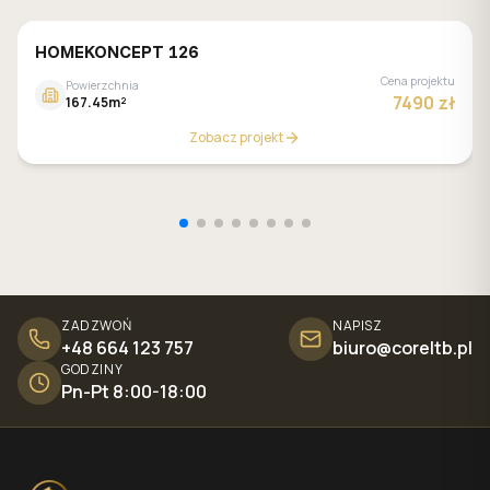
HOMEKONCEPT 126
Cena projektu
Powierzchnia
7490 zł
167.45m²
Zobacz projekt
ZADZWOŃ
NAPISZ
+48 664 123 757
biuro@coreltb.pl
GODZINY
Pn-Pt 8:00-18:00