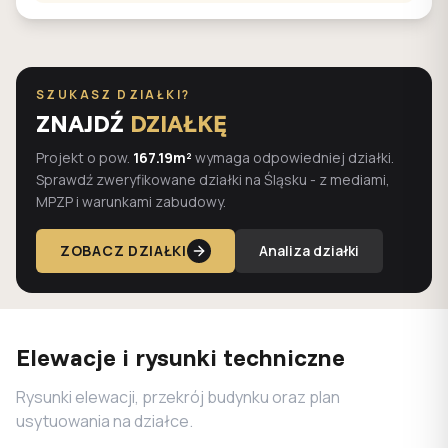
SZUKASZ DZIAŁKI?
ZNAJDŹ
DZIAŁKĘ
Projekt o pow.
167.19m²
wymaga odpowiedniej działki.
Sprawdź zweryfikowane działki na Śląsku - z mediami,
MPZP i warunkami zabudowy.
ZOBACZ DZIAŁKI
Analiza działki
Elewacje i rysunki techniczne
Rysunki elewacji, przekrój budynku oraz plan
usytuowania na działce.