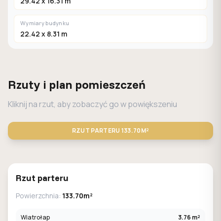
29.42 x 16.31 m
Wymiary budynku
22.42 x 8.31 m
Rzuty i plan pomieszczeń
Kliknij na rzut, aby zobaczyć go w powiększeniu
RZUT PARTERU
133.70M²
STANDARD
LUSTRO
Rzut parteru
Powierzchnia:
133.70m²
Wiatrołap
3.76 m²