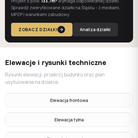
Projekt o pow.
133.7m²
wymaga odpowiedniej działki.
Sprawdź zweryfikowane działki na Śląsku - z mediami,
MPZP i warunkami zabudowy.
ZOBACZ DZIAŁKI
Analiza działki
Elewacje i rysunki techniczne
Rysunki elewacji, przekrój budynku oraz plan
usytuowania na działce.
Elewacja frontowa
Elewacja tylna