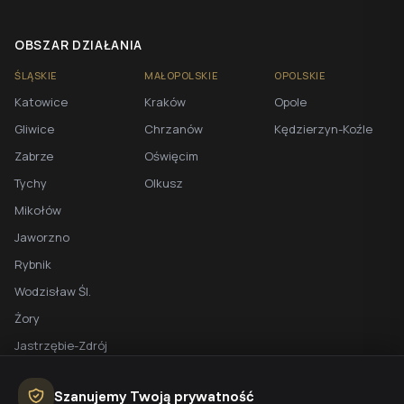
OBSZAR DZIAŁANIA
ŚLĄSKIE
MAŁOPOLSKIE
OPOLSKIE
Katowice
Kraków
Opole
Gliwice
Chrzanów
Kędzierzyn-Koźle
Zabrze
Oświęcim
Tychy
Olkusz
Mikołów
Jaworzno
Rybnik
Wodzisław Śl.
Żory
Jastrzębie-Zdrój
Racibórz
Szanujemy Twoją prywatność