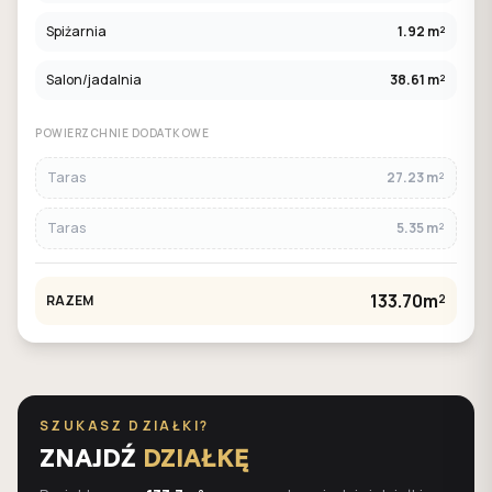
Spiżarnia
1.92 m²
Salon/jadalnia
38.61 m²
POWIERZCHNIE DODATKOWE
Taras
27.23 m²
Taras
5.35 m²
133.70m²
RAZEM
SZUKASZ DZIAŁKI?
ZNAJDŹ
DZIAŁKĘ