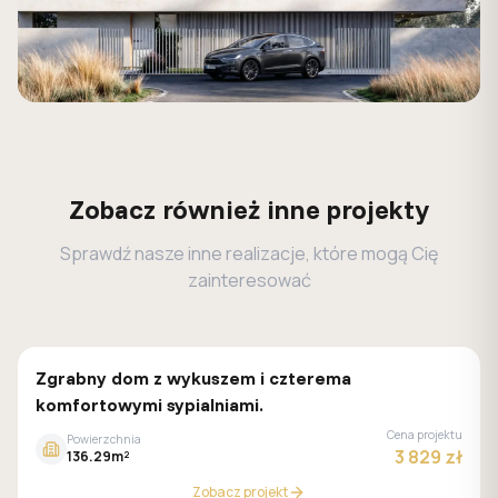
Zobacz również inne projekty
Sprawdź nasze inne realizacje, które mogą Cię
zainteresować
Z500
Zgrabny dom z wykuszem i czterema
komfortowymi sypialniami.
Cena projektu
Powierzchnia
3 829 zł
136.29m²
Zobacz projekt