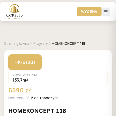
WYCENA
+
27
zdjęć
HOMEKONCEPT
Strona główna
Projekty
HOMEKONCEPT 118
HK-61201
POWIERZCHNIA:
133.7m²
6590 zł
Dostępność:
5 dni roboczych
HOMEKONCEPT 118