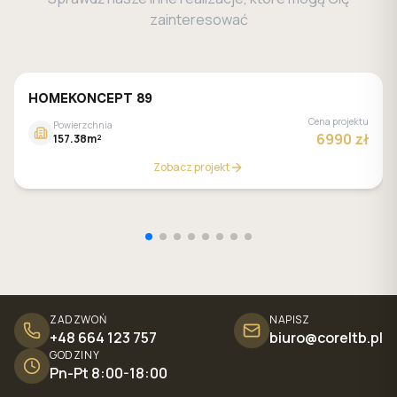
zainteresować
HOMEKONCEPT 89
Cena projektu
Powierzchnia
6990 zł
157.38m²
Zobacz projekt
ZADZWOŃ
NAPISZ
+48 664 123 757
biuro@coreltb.pl
GODZINY
Pn-Pt 8:00-18:00