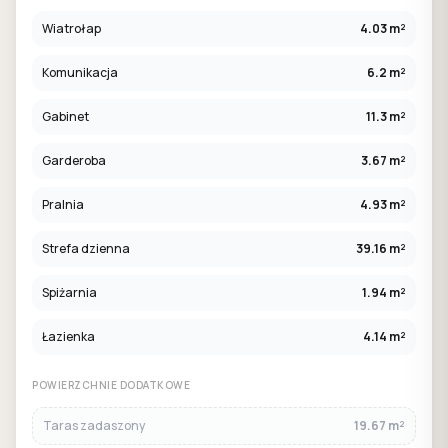
Wiatrołap
4.03 m²
Komunikacja
6.2 m²
Gabinet
11.3 m²
Garderoba
3.67 m²
Pralnia
4.93 m²
Strefa dzienna
39.16 m²
Spiżarnia
1.94 m²
Łazienka
4.14 m²
POWIERZCHNIE DODATKOWE
Taras zadaszony
19.67 m²