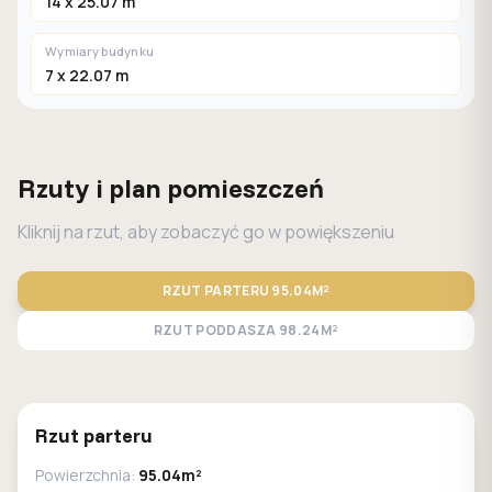
14 x 25.07 m
Wymiary budynku
7 x 22.07 m
Rzuty i plan pomieszczeń
Kliknij na rzut, aby zobaczyć go w powiększeniu
RZUT PARTERU
95.04M²
RZUT PODDASZA
98.24M²
STANDARD
LUSTRO
Rzut parteru
Powierzchnia:
95.04m²