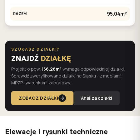
95.04m²
RAZEM
SZUKASZ DZIAŁKI?
ZNAJDŹ
DZIAŁKĘ
Projekt o pow.
156.26m²
wymaga odpowiedniej działki.
Sprawdź zweryfikowane działki na Śląsku - z mediami,
MPZP i warunkami zabudowy.
ZOBACZ DZIAŁKI
Analiza działki
Elewacje i rysunki techniczne