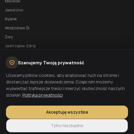
Mikołów
Jaworzno
Rybnik
Wodzisław Śl.
Żory
Jastrzębie-Zdrój
Racibórz
Szanujemy Twoją prywatność
BEZPŁATNA WYCENA
Używamy plików cookies, aby analizować ruch na stronie i
dostarczać lepsze doświadczenia. Dzięki nim możemy
Planujesz budowę domu? Skontaktuj się z nami - przygotujemy
wyświetlać trafniejsze treści i mierzyć skuteczność naszych
wycenę w 48h.
działań.
Polityka prywatności
Wyceń budowę
Akceptuję wszystkie
Tylko niezbędne
© 2026 CoreLTB Builders sp. z o.o. Wszelkie prawa zastrzeżone.