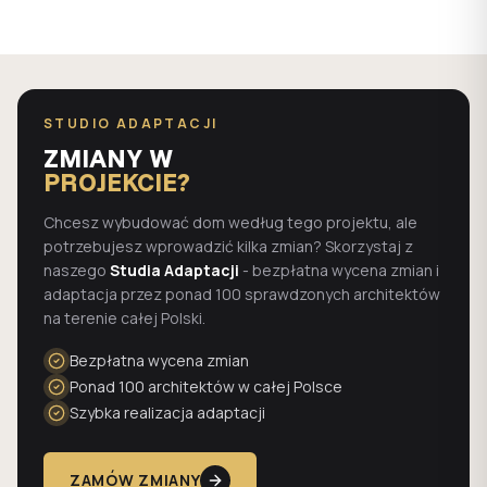
STUDIO ADAPTACJI
ZMIANY W
PROJEKCIE?
Chcesz wybudować dom według tego projektu, ale
potrzebujesz wprowadzić kilka zmian? Skorzystaj z
naszego
Studia Adaptacji
- bezpłatna wycena zmian i
adaptacja przez ponad 100 sprawdzonych architektów
na terenie całej Polski.
Bezpłatna wycena zmian
Ponad 100 architektów w całej Polsce
Szybka realizacja adaptacji
ZAMÓW ZMIANY