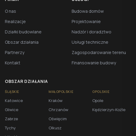
O nas
Budowa domów
Realizacje
Projektowanie
Działki budowlane
Nadzór i doradztwo
Obszar działania
Usługi techniczne
Partnerzy
Zagospodarowanie terenu
Kontakt
Finansowanie budowy
OBSZAR DZIAŁANIA
ŚLĄSKIE
MAŁOPOLSKIE
OPOLSKIE
Katowice
Kraków
Opole
Gliwice
Chrzanów
Kędzierzyn-Koźle
Zabrze
Oświęcim
Tychy
Olkusz