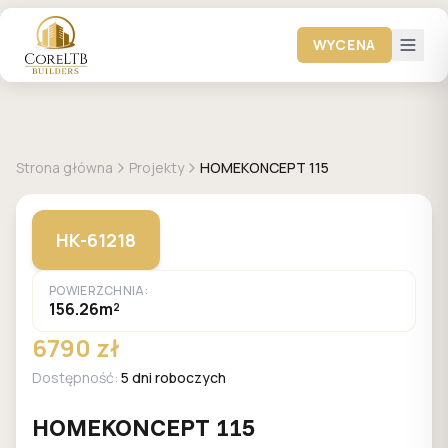
WYCENA
+
22
zdjęć
HOMEKONCEPT
Strona główna
Projekty
HOMEKONCEPT 115
HK-61218
POWIERZCHNIA:
156.26m²
6790 zł
Dostępność:
5 dni roboczych
HOMEKONCEPT 115