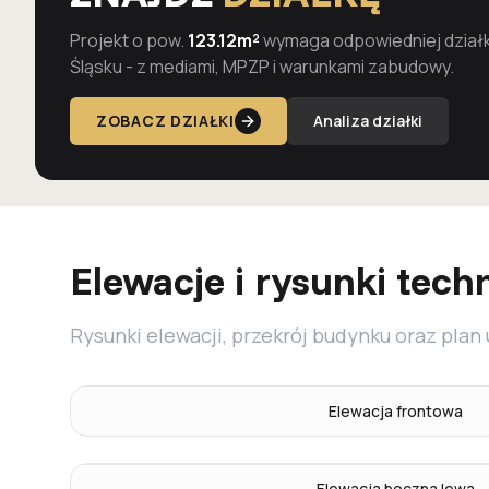
Projekt o pow.
123.12m²
wymaga odpowiedniej działki
Śląsku - z mediami, MPZP i warunkami zabudowy.
ZOBACZ DZIAŁKI
Analiza działki
Elewacje i rysunki tech
Rysunki elewacji, przekrój budynku oraz plan
Elewacja frontowa
Elewacja boczna lewa