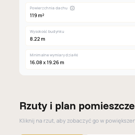
Powierzchnia dachu
119 m²
Wysokość budynku
8.22 m
Minimalne wymiary działki
16.08 x 19.26 m
Rzuty i plan pomieszcz
Kliknij na rzut, aby zobaczyć go w powiększe