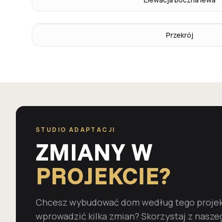
Przekrój
STUDIO ADAPTACJI
ZMIANY W
PROJEKCIE?
Chcesz wybudować dom według tego projekt
wprowadzić kilka zmian? Skorzystaj z nasze