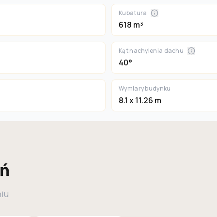
Kubatura
618 m³
Kąt nachylenia dachu
40°
Wymiary budynku
8.1 x 11.26 m
eń
niu