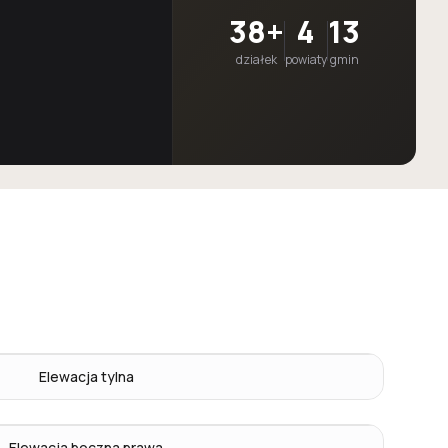
38+
4
13
działek
powiaty
gmin
Elewacja tylna
Elewacja boczna prawa