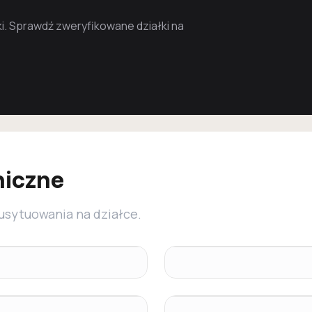
. Sprawdź zweryfikowane działki na
niczne
 usytuowania na działce.