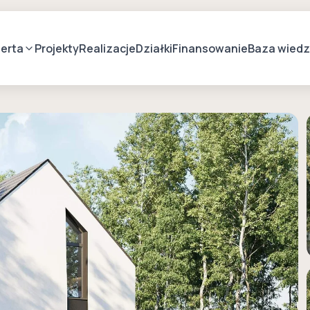
erta
Projekty
Realizacje
Działki
Finansowanie
Baza wied