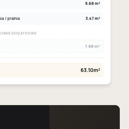
t
9.68 m²
a / pralnia
3.47 m²
CHNIE DODATKOWE
7.88 m²
63.10m²