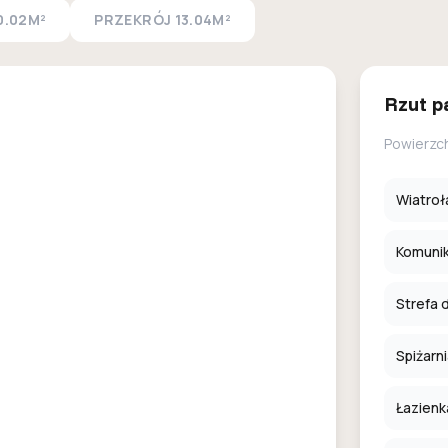
0.02M²
PRZEKRÓJ
13.04M²
Rzut p
Powierzc
Wiatroł
Komuni
Strefa 
Spiżarn
Łazienk