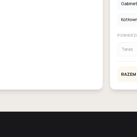
Gabine
Kotłowni
POWIERZ
Taras
RAZEM