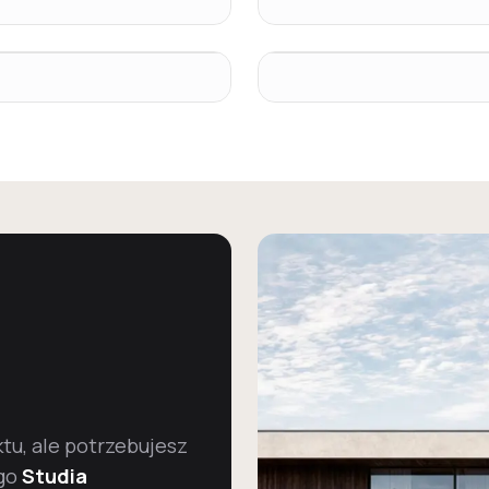
u, ale potrzebujesz
go
Studia