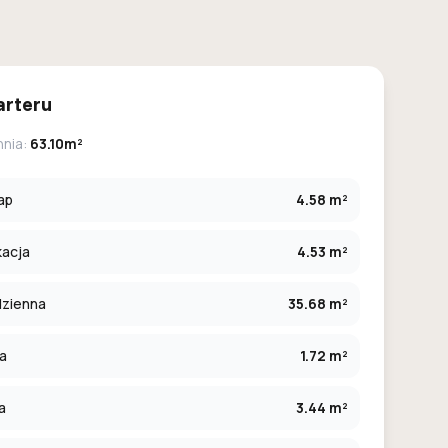
arteru
hnia:
63.10m²
ap
4.58 m²
kacja
4.53 m²
dzienna
35.68 m²
ia
1.72 m²
a
3.44 m²