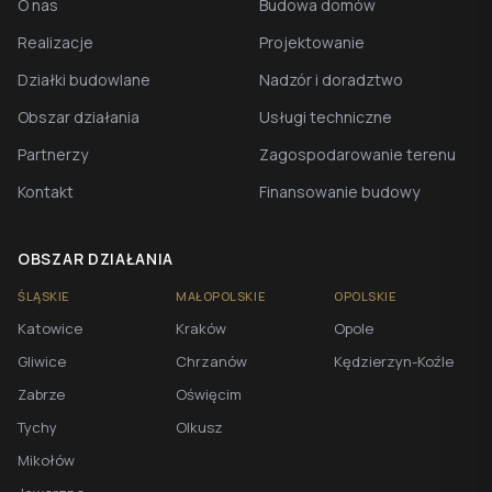
O nas
Budowa domów
Realizacje
Projektowanie
Działki budowlane
Nadzór i doradztwo
Obszar działania
Usługi techniczne
Partnerzy
Zagospodarowanie terenu
Kontakt
Finansowanie budowy
OBSZAR DZIAŁANIA
ŚLĄSKIE
MAŁOPOLSKIE
OPOLSKIE
Katowice
Kraków
Opole
Gliwice
Chrzanów
Kędzierzyn-Koźle
Zabrze
Oświęcim
Tychy
Olkusz
Mikołów