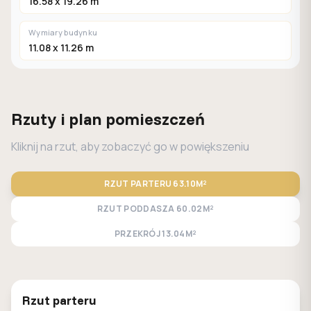
16.58 x 19.26 m
Wymiary budynku
11.08 x 11.26 m
Rzuty i plan pomieszczeń
Kliknij na rzut, aby zobaczyć go w powiększeniu
RZUT PARTERU
63.10M²
RZUT PODDASZA
60.02M²
PRZEKRÓJ
13.04M²
STANDARD
LUSTRO
Rzut parteru