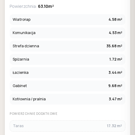
Powierzchnia:
63.10m²
Wiatrołap
4.58 m²
Komunikacja
4.53 m²
Strefa dzienna
35.68 m²
Spiżarnia
1.72 m²
Łazienka
3.44 m²
Gabinet
9.68 m²
Kotłownia / pralnia
3.47 m²
POWIERZCHNIE DODATKOWE
Taras
17.32 m²