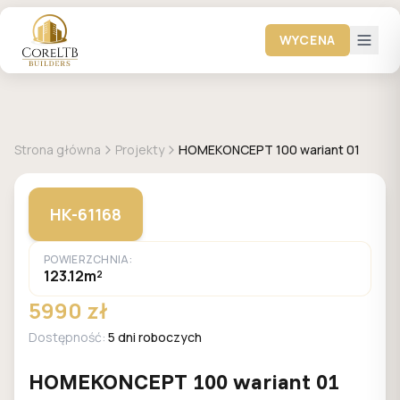
WYCENA
+
15
zdjęć
HOMEKONCEPT
Strona główna
Projekty
HOMEKONCEPT 100 wariant 01
HK-61168
POWIERZCHNIA:
123.12m²
5990 zł
Dostępność:
5 dni roboczych
HOMEKONCEPT 100 wariant 01