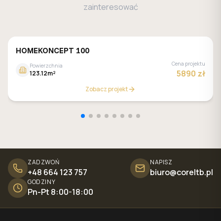
zainteresować
HOMEKONCEPT 100
Cena projektu
Powierzchnia
5890 zł
123.12m²
Zobacz projekt
ZADZWOŃ
NAPISZ
+48 664 123 757
biuro@coreltb.pl
GODZINY
Pn-Pt 8:00-18:00