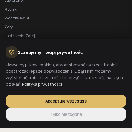
Jaworzno
Rybnik
Wodzisław Śl.
Żory
Jastrzębie-Zdrój
Racibórz
Szanujemy Twoją prywatność
BEZPŁATNA WYCENA
Używamy plików cookies, aby analizować ruch na stronie i
dostarczać lepsze doświadczenia. Dzięki nim możemy
Planujesz budowę domu? Skontaktuj się z nami - przygotujemy
wyświetlać trafniejsze treści i mierzyć skuteczność naszych
wycenę w 48h.
działań.
Polityka prywatności
Wyceń budowę
Akceptuję wszystkie
Tylko niezbędne
© 2026 CoreLTB Builders sp. z o.o. Wszelkie prawa zastrzeżone.
Regulamin
Polityka prywatności