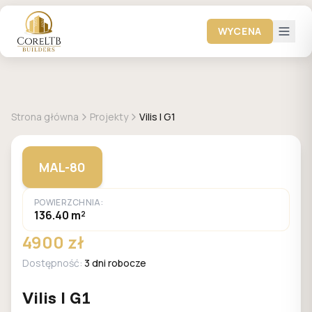
WYCENA
+
5
zdjęć
MALACHIT
Strona główna
Projekty
Vilis I G1
MAL-80
POWIERZCHNIA:
136.40 m²
4900 zł
Dostępność:
3 dni robocze
Vilis I G1