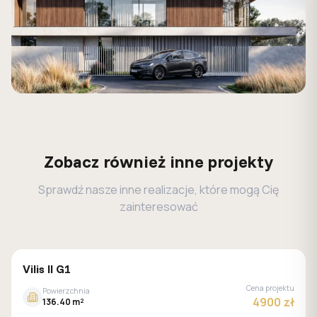
Zobacz również inne projekty
Sprawdź nasze inne realizacje, które mogą Cię
zainteresować
MALACHIT
Vilis II G1
Cena projektu
Powierzchnia
4900 zł
136.40 m²