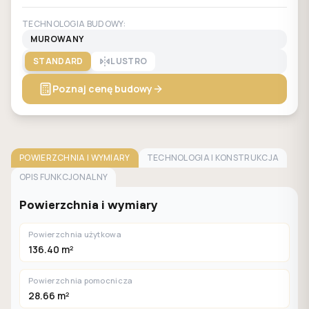
TECHNOLOGIA BUDOWY:
MUROWANY
STANDARD
LUSTRO
Poznaj cenę budowy
POWIERZCHNIA I WYMIARY
TECHNOLOGIA I KONSTRUKCJA
OPIS FUNKCJONALNY
Powierzchnia i wymiary
Powierzchnia użytkowa
136.40 m²
Powierzchnia pomocnicza
28.66 m²