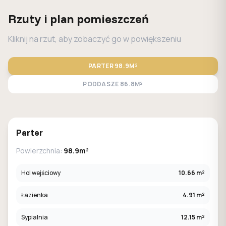
Rzuty i plan pomieszczeń
Kliknij na rzut, aby zobaczyć go w powiększeniu
PARTER
98.9M²
PODDASZE
86.8M²
STANDARD
LUSTRO
Parter
Powierzchnia:
98.9m²
Hol wejściowy
10.66 m²
Łazienka
4.91 m²
Sypialnia
12.15 m²