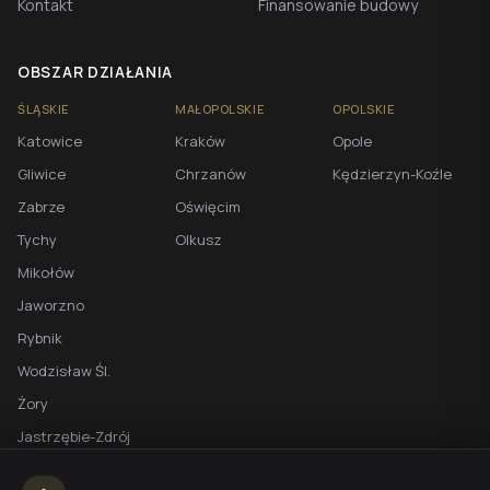
Kontakt
Finansowanie budowy
OBSZAR DZIAŁANIA
ŚLĄSKIE
MAŁOPOLSKIE
OPOLSKIE
Katowice
Kraków
Opole
Gliwice
Chrzanów
Kędzierzyn-Koźle
Zabrze
Oświęcim
Tychy
Olkusz
Mikołów
Jaworzno
Rybnik
Wodzisław Śl.
Żory
Jastrzębie-Zdrój
Racibórz