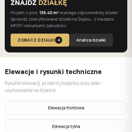
ZNAJDŹ
DZIAŁKĘ
Projekt o pow.
136.40 m²
wymaga odpowiedniej działki.
Sprawdź zweryfikowane działki na Śląsku - z mediami,
MPZP i warunkami zabudowy.
ZOBACZ DZIAŁKI
Analiza działki
Elewacje i rysunki techniczne
Rysunki elewacji, przekrój budynku oraz plan
usytuowania na działce.
Elewacja frontowa
Elewacja tylna