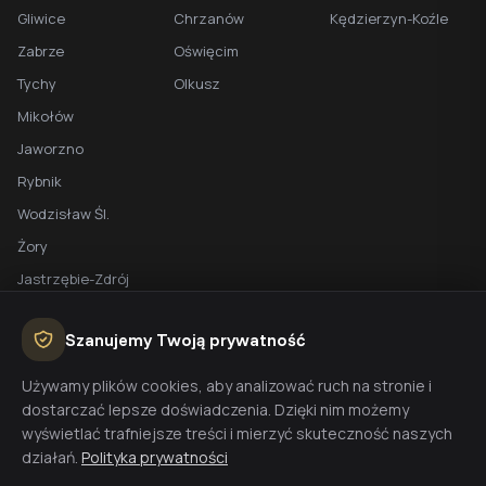
Gliwice
Chrzanów
Kędzierzyn-Koźle
Zabrze
Oświęcim
Tychy
Olkusz
Mikołów
Jaworzno
Rybnik
Wodzisław Śl.
Żory
Jastrzębie-Zdrój
Racibórz
Szanujemy Twoją prywatność
BEZPŁATNA WYCENA
Używamy plików cookies, aby analizować ruch na stronie i
dostarczać lepsze doświadczenia. Dzięki nim możemy
Planujesz budowę domu? Skontaktuj się z nami - przygotujemy
wyświetlać trafniejsze treści i mierzyć skuteczność naszych
wycenę w 48h.
działań.
Polityka prywatności