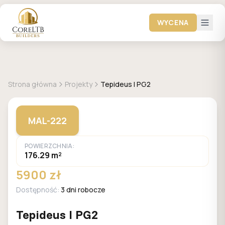
WYCENA
+
10
zdjęć
MALACHIT
Strona główna
Projekty
Tepideus I PG2
MAL-222
POWIERZCHNIA:
176.29 m²
5900 zł
Dostępność:
3 dni robocze
Tepideus I PG2