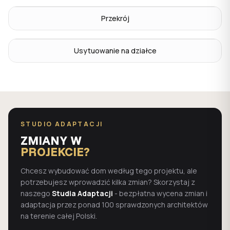
Przekrój
Usytuowanie na działce
STUDIO ADAPTACJI
ZMIANY W
PROJEKCIE?
Chcesz wybudować dom według tego projektu, ale
potrzebujesz wprowadzić kilka zmian? Skorzystaj z
naszego
Studia Adaptacji
- bezpłatna wycena zmian i
adaptacja przez ponad 100 sprawdzonych architektów
na terenie całej Polski.