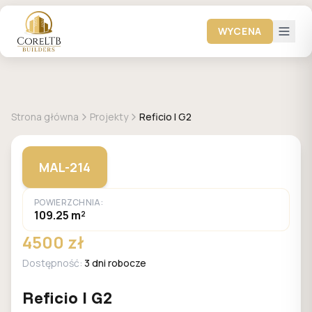
WYCENA
+
1
zdjęć
MALACHIT
Strona główna
Projekty
Reficio I G2
MAL-214
POWIERZCHNIA:
109.25 m²
4500 zł
Dostępność:
3 dni robocze
Reficio I G2