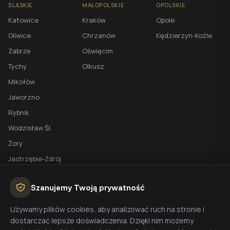
ŚLĄSKIE
MAŁOPOLSKIE
OPOLSKIE
Katowice
Kraków
Opole
Gliwice
Chrzanów
Kędzierzyn-Koźle
Zabrze
Oświęcim
Tychy
Olkusz
Mikołów
Jaworzno
Rybnik
Wodzisław Śl.
Żory
Jastrzębie-Zdrój
Racibórz
Szanujemy Twoją prywatność
BEZPŁATNA WYCENA
Używamy plików cookies, aby analizować ruch na stronie i
dostarczać lepsze doświadczenia. Dzięki nim możemy
Planujesz budowę domu? Skontaktuj się z nami - przygotujemy