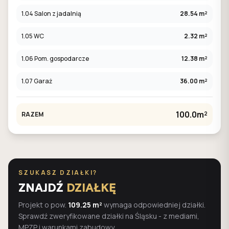
1.04 Salon z jadalnią
28.54 m²
1.05 WC
2.32 m²
1.06 Pom. gospodarcze
12.38 m²
1.07 Garaż
36.00 m²
100.0m²
RAZEM
SZUKASZ DZIAŁKI?
ZNAJDŹ
DZIAŁKĘ
Projekt o pow.
109.25 m²
wymaga odpowiedniej działki.
Sprawdź zweryfikowane działki na Śląsku - z mediami,
MPZP i warunkami zabudowy.