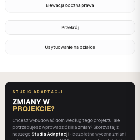
Elewacja boczna prawa
Przekrój
Usytuowanie na działce
STUDIO ADAPTACJI
ZMIANY W
PROJEKCIE?
Chcesz wybudować dom według tego projektu, ale
potrzebujesz wprowadzić kilka zmian? Skorzystaj z
naszego
Studia Adaptacji
- bezpłatna wycena zmian i