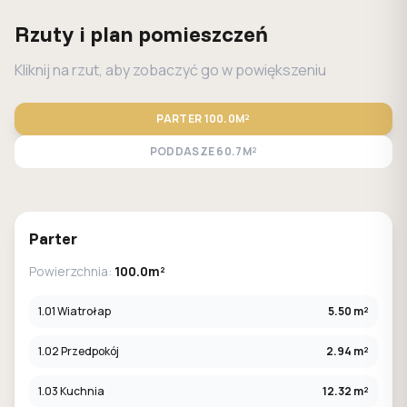
Rzuty i plan pomieszczeń
Kliknij na rzut, aby zobaczyć go w powiększeniu
PARTER
100.0M²
PODDASZE
60.7M²
STANDARD
LUSTRO
Parter
Powierzchnia:
100.0m²
1.01 Wiatrołap
5.50 m²
1.02 Przedpokój
2.94 m²
1.03 Kuchnia
12.32 m²