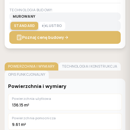
TECHNOLOGIA BUDOWY:
MUROWANY
STANDARD
LUSTRO
Poznaj cenę budowy
POWIERZCHNIA I WYMIARY
TECHNOLOGIA I KONSTRUKCJA
OPIS FUNKCJONALNY
Powierzchnia i wymiary
Powierzchnia użytkowa
136.15 m²
Powierzchnia pomocnicza
9.61 m²