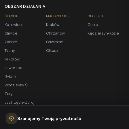
OBSZAR DZIAŁANIA
ŚLĄSKIE
MAŁOPOLSKIE
OPOLSKIE
Katowice
Kraków
Opole
Gliwice
Chrzanów
Kędzierzyn-Koźle
Zabrze
Oświęcim
Tychy
Olkusz
Mikołów
Jaworzno
Rybnik
Wodzisław Śl.
Żory
Jastrzębie-Zdrój
Racibórz
Szanujemy Twoją prywatność
BEZPŁATNA WYCENA