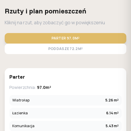
Rzuty i plan pomieszczeń
Kliknij na rzut, aby zobaczyć go w powiększeniu
PARTER
97.0M²
PODDASZE
72.2M²
STANDARD
LUSTRO
Parter
Powierzchnia:
97.0m²
Wiatrołap
5.26 m²
Łazienka
6.14 m²
Komunikacja
5.43 m²