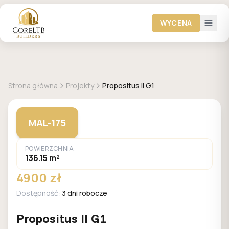
WYCENA
+
1
zdjęć
MALACHIT
Strona główna
Projekty
Propositus II G1
MAL-175
POWIERZCHNIA:
136.15 m²
4900 zł
Dostępność:
3 dni robocze
Propositus II G1