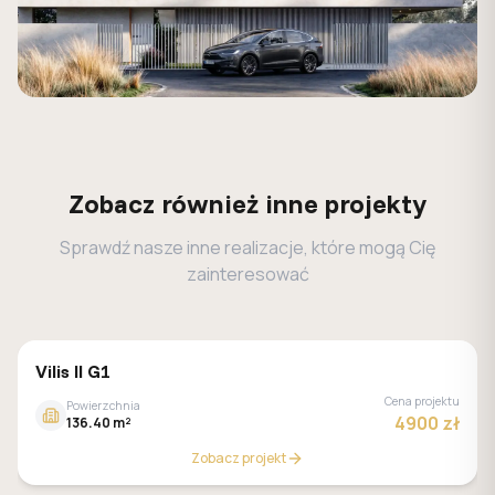
Zobacz również inne projekty
Sprawdź nasze inne realizacje, które mogą Cię
zainteresować
MALACHIT
Vilis II G1
Cena projektu
Powierzchnia
4900 zł
136.40 m²
Zobacz projekt