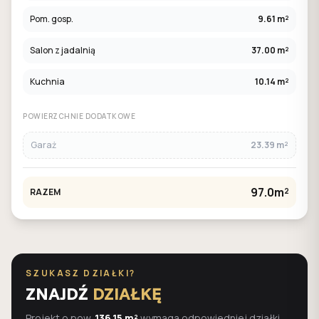
Pom. gosp.
9.61 m²
Salon z jadalnią
37.00 m²
Kuchnia
10.14 m²
POWIERZCHNIE DODATKOWE
Garaż
23.39 m²
97.0m²
RAZEM
SZUKASZ DZIAŁKI?
ZNAJDŹ
DZIAŁKĘ
Projekt o pow.
136.15 m²
wymaga odpowiedniej działki.