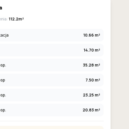
a
hnia:
112.2m²
kacja
10.66 m²
14.70 m²
sp.
35.28 m²
osp
7.50 m²
sp.
23.25 m²
sp.
20.83 m²