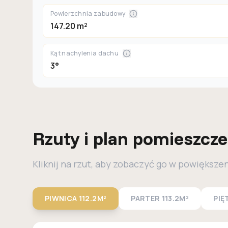
Powierzchnia zabudowy
147.20 m²
Kąt nachylenia dachu
3°
Rzuty i plan pomieszcz
Kliknij na rzut, aby zobaczyć go w powiększe
PIWNICA
112.2M²
PARTER
113.2M²
PIĘ