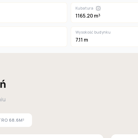
Kubatura
1165.20 m³
Wysokość budynku
7.11 m
eń
niu
TRO
68.6M²