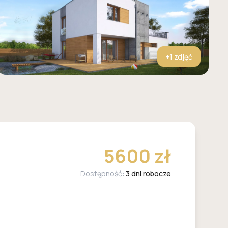
+
1
zdjęć
5600 zł
Dostępność:
3 dni robocze