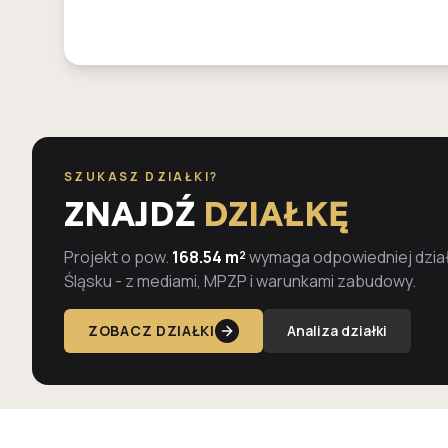
SZUKASZ DZIAŁKI?
ZNAJDŹ
DZIAŁKĘ
Projekt o pow.
168.54 m²
wymaga odpowiedniej dział
Śląsku - z mediami, MPZP i warunkami zabudowy.
ZOBACZ DZIAŁKI
Analiza działki