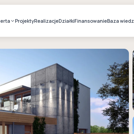
erta
Projekty
Realizacje
Działki
Finansowanie
Baza wied