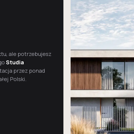
u, ale potrzebujesz
go
Studia
tacja przez ponad
łej Polski.