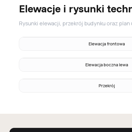
Elewacje i rysunki tech
Rysunki elewacji, przekrój budynku oraz plan
Elewacja frontowa
Elewacja boczna lewa
Przekrój