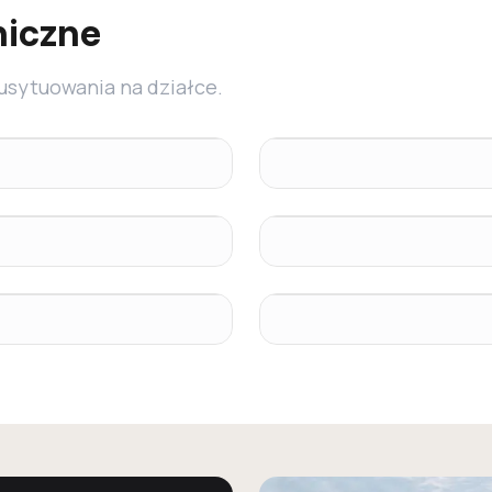
niczne
 usytuowania na działce.