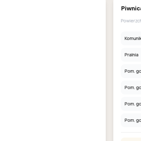
Piwnic
Powierzc
Komuni
Pralnia
Pom. go
Pom. g
Pom. go
Pom. go