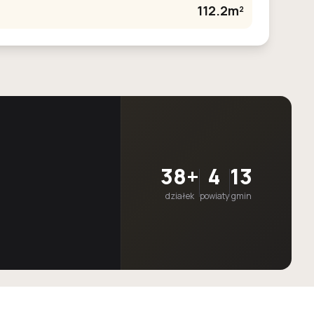
112.2m²
38+
4
13
działek
powiaty
gmin