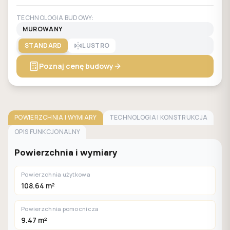
TECHNOLOGIA BUDOWY:
MUROWANY
STANDARD
LUSTRO
Poznaj cenę budowy
POWIERZCHNIA I WYMIARY
TECHNOLOGIA I KONSTRUKCJA
OPIS FUNKCJONALNY
Powierzchnia i wymiary
Powierzchnia użytkowa
108.64 m²
Powierzchnia pomocnicza
9.47 m²