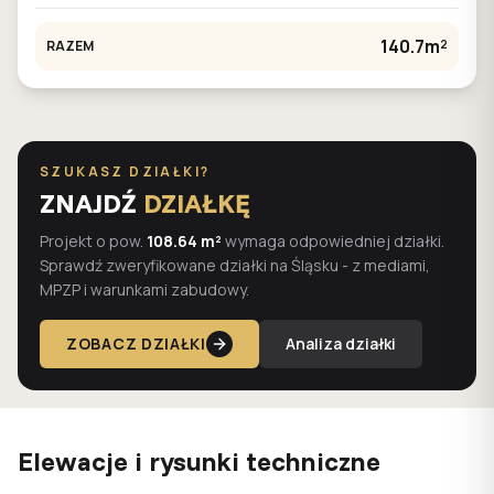
140.7m²
RAZEM
SZUKASZ DZIAŁKI?
ZNAJDŹ
DZIAŁKĘ
Projekt o pow.
108.64 m²
wymaga odpowiedniej działki.
Sprawdź zweryfikowane działki na Śląsku - z mediami,
MPZP i warunkami zabudowy.
ZOBACZ DZIAŁKI
Analiza działki
Elewacje i rysunki techniczne