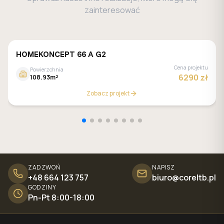
zainteresować
HOMEKONCEPT 66 A G2
Cena projektu
Powierzchnia
6290 zł
108.93m²
Zobacz projekt
ZADZWOŃ
NAPISZ
+48 664 123 757
biuro@coreltb.pl
GODZINY
Pn-Pt 8:00-18:00