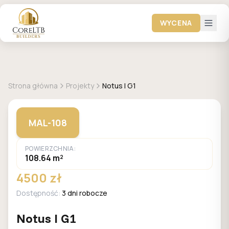
WYCENA
+
1
zdjęć
MALACHIT
Strona główna
Projekty
Notus I G1
MAL-108
POWIERZCHNIA:
108.64 m²
4500 zł
Dostępność:
3 dni robocze
Notus I G1