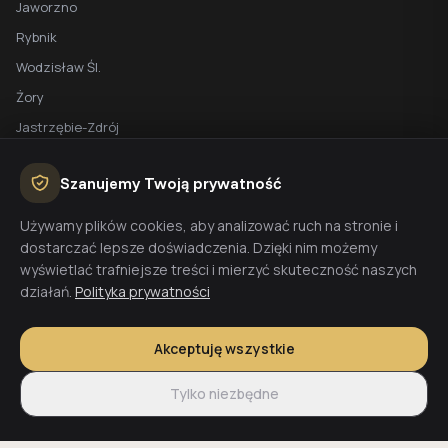
Jaworzno
Rybnik
Wodzisław Śl.
Żory
Jastrzębie-Zdrój
Racibórz
Szanujemy Twoją prywatność
BEZPŁATNA WYCENA
Używamy plików cookies, aby analizować ruch na stronie i
dostarczać lepsze doświadczenia. Dzięki nim możemy
Planujesz budowę domu? Skontaktuj się z nami - przygotujemy
wyświetlać trafniejsze treści i mierzyć skuteczność naszych
wycenę w 48h.
działań.
Polityka prywatności
Wyceń budowę
Akceptuję wszystkie
Tylko niezbędne
© 2026 CoreLTB Builders sp. z o.o. Wszelkie prawa zastrzeżone.
Regulamin
Polityka prywatności