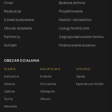
O nas
Budowa domów
Realizacje
Projektowanie
Działki budowlane
Nadzór i doradztwo
Obszar działania
Usługi techniczne
Partnerzy
Zagospodarowanie terenu
Kontakt
Finansowanie budowy
OBSZAR DZIAŁANIA
ŚLĄSKIE
MAŁOPOLSKIE
OPOLSKIE
Katowice
Kraków
Opole
Gliwice
Chrzanów
Kędzierzyn-Koźle
Zabrze
Oświęcim
Tychy
Olkusz
Mikołów