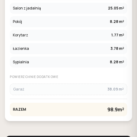
Salon z jadalnią
25.05 m²
Pokój
8.28 m²
Korytarz
1.77 m²
Łazienka
3.78 m²
Sypialnia
8.28 m²
POWIERZCHNIE DODATKOWE
Garaż
38.09 m²
98.9m²
RAZEM