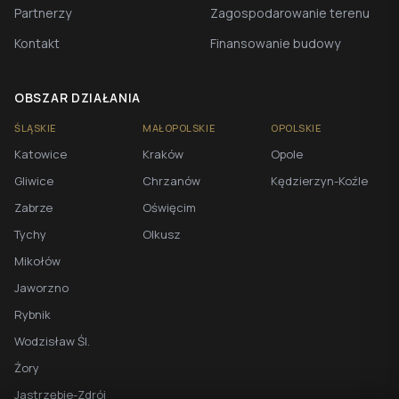
Partnerzy
Zagospodarowanie terenu
Kontakt
Finansowanie budowy
OBSZAR DZIAŁANIA
ŚLĄSKIE
MAŁOPOLSKIE
OPOLSKIE
Katowice
Kraków
Opole
Gliwice
Chrzanów
Kędzierzyn-Koźle
Zabrze
Oświęcim
Tychy
Olkusz
Mikołów
Jaworzno
Rybnik
Wodzisław Śl.
Żory
Jastrzębie-Zdrój