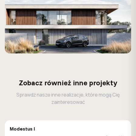
Zobacz również inne projekty
Sprawdź nasze inne realizacje, które mogą Cię
zainteresować
MALACHIT
Modestus I