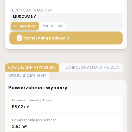
TECHNOLOGIA BUDOWY:
MUROWANY
STANDARD
LUSTRO
Poznaj cenę budowy
POWIERZCHNIA I WYMIARY
TECHNOLOGIA I KONSTRUKCJA
OPIS FUNKCJONALNY
Powierzchnia i wymiary
Powierzchnia użytkowa
58.02 m²
Powierzchnia pomocnicza
2.83 m²