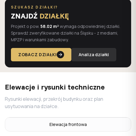
SZUKASZ DZIAŁKI?
ZNAJDŹ
DZIAŁKĘ
Projekt o pow.
58.02 m²
wymaga odpowiedniej działki.
Sprawdź zweryfikowane działki na Śląsku - z mediami,
MPZP i warunkami zabudowy.
ZOBACZ DZIAŁKI
Analiza działki
Elewacje i rysunki techniczne
Rysunki elewacji, przekrój budynku oraz plan
usytuowania na działce.
Elewacja frontowa