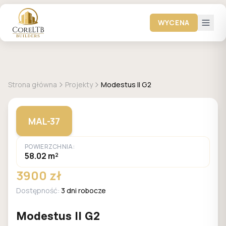
WYCENA
+
17
zdjęć
MALACHIT
Strona główna
Projekty
Modestus II G2
MAL-37
POWIERZCHNIA:
58.02 m²
3900 zł
Dostępność:
3 dni robocze
Modestus II G2