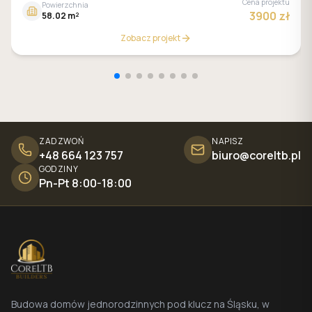
Cena projektu
Powierzchnia
3900 zł
58.02 m²
Zobacz projekt
ZADZWOŃ
NAPISZ
+48 664 123 757
biuro@coreltb.pl
GODZINY
Pn-Pt 8:00-18:00
Budowa domów jednorodzinnych pod klucz na Śląsku, w