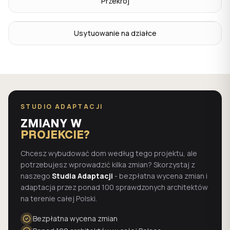
Przekrój
Usytuowanie na działce
STUDIO ADAPTACJI
ZMIANY W
PROJEKCIE?
Chcesz wybudować dom według tego projektu, ale
potrzebujesz wprowadzić kilka zmian? Skorzystaj z
naszego
Studia Adaptacji
- bezpłatna wycena zmian i
adaptacja przez ponad 100 sprawdzonych architektów
na terenie całej Polski.
Bezpłatna wycena zmian