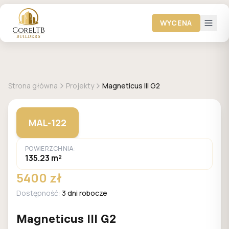
WYCENA
+
1
zdjęć
MALACHIT
Strona główna
Projekty
Magneticus III G2
MAL-122
POWIERZCHNIA:
135.23 m²
5400 zł
Dostępność:
3 dni robocze
Magneticus III G2