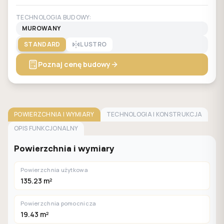
TECHNOLOGIA BUDOWY:
MUROWANY
STANDARD
LUSTRO
Poznaj cenę budowy
POWIERZCHNIA I WYMIARY
TECHNOLOGIA I KONSTRUKCJA
OPIS FUNKCJONALNY
Powierzchnia i wymiary
Powierzchnia użytkowa
135.23 m²
Powierzchnia pomocnicza
19.43 m²