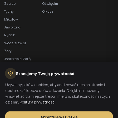
Zabrze
Oświęcim
Tychy
Olkusz
Mikołów
Jaworzno
Rybnik
Wodzisław Śl.
Żory
Jastrzębie-Zdrój
Racibórz
Szanujemy Twoją prywatność
BEZPŁATNA WYCENA
Używamy plików cookies, aby analizować ruch na stronie i
dostarczać lepsze doświadczenia. Dzięki nim możemy
Planujesz budowę domu? Skontaktuj się z nami - przygotujemy
wyświetlać trafniejsze treści i mierzyć skuteczność naszych
wycenę w 48h.
działań.
Polityka prywatności
Wyceń budowę
Akceptuję wszystkie