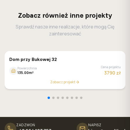
Zobacz również inne projekty
Sprawdź nasze inne realizacje, które mogą Cię
zainteresować
GALERIA DOMÓW
Dom przy Bukowej 32
Cena projektu
Powierzchnia
3790 zł
135.00m²
Zobacz projekt
ZADZWOŃ
NAPISZ