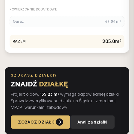
POWIERZCHNIE DODATKOWE
Garaż
47.04 m²
205.0m²
RAZEM
SZUKASZ DZIAŁKI?
ZNAJDŹ
DZIAŁKĘ
Projekt o pow.
135.23 m²
wymaga odpowiedniej działki.
Sprawdź zweryfikowane działki na Śląsku - z mediami,
MPZP i warunkami zabudowy.
ZOBACZ DZIAŁKI
Analiza działki