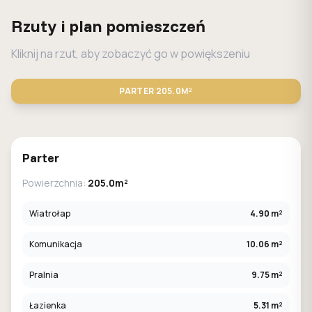
Rzuty i plan pomieszczeń
Kliknij na rzut, aby zobaczyć go w powiększeniu
PARTER
205.0M²
STANDARD
LUSTRO
Parter
Powierzchnia:
205.0m²
Wiatrołap
4.90 m²
Komunikacja
10.06 m²
Pralnia
9.75 m²
Łazienka
5.31 m²