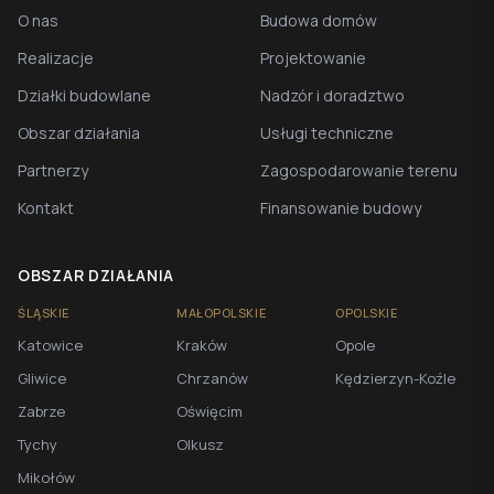
O nas
Budowa domów
Realizacje
Projektowanie
Działki budowlane
Nadzór i doradztwo
Obszar działania
Usługi techniczne
Partnerzy
Zagospodarowanie terenu
Kontakt
Finansowanie budowy
OBSZAR DZIAŁANIA
ŚLĄSKIE
MAŁOPOLSKIE
OPOLSKIE
Katowice
Kraków
Opole
Gliwice
Chrzanów
Kędzierzyn-Koźle
Zabrze
Oświęcim
Tychy
Olkusz
Mikołów