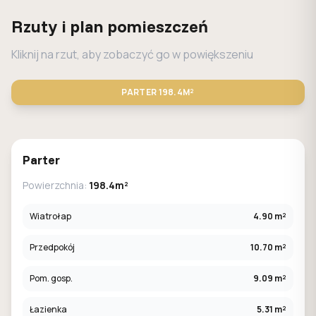
Rzuty i plan pomieszczeń
Kliknij na rzut, aby zobaczyć go w powiększeniu
PARTER
198.4M²
STANDARD
LUSTRO
Parter
Powierzchnia:
198.4m²
Wiatrołap
4.90 m²
Przedpokój
10.70 m²
Pom. gosp.
9.09 m²
Łazienka
5.31 m²