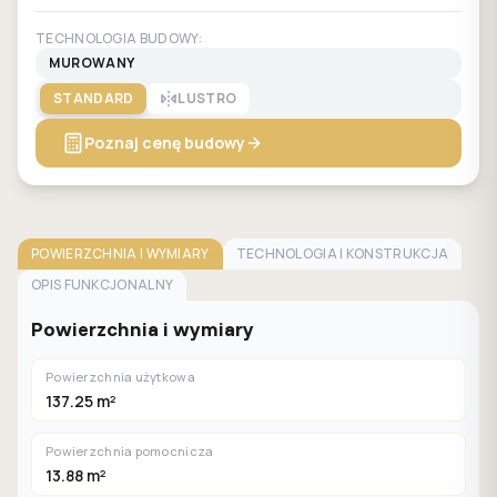
TECHNOLOGIA BUDOWY:
MUROWANY
STANDARD
LUSTRO
Poznaj cenę budowy
POWIERZCHNIA I WYMIARY
TECHNOLOGIA I KONSTRUKCJA
OPIS FUNKCJONALNY
Powierzchnia i wymiary
Powierzchnia użytkowa
137.25 m²
Powierzchnia pomocnicza
13.88 m²