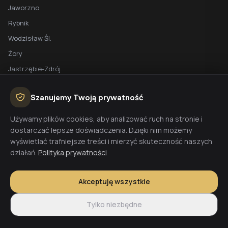
Jaworzno
Rybnik
Wodzisław Śl.
Żory
Jastrzębie-Zdrój
Racibórz
Szanujemy Twoją prywatność
BEZPŁATNA WYCENA
Używamy plików cookies, aby analizować ruch na stronie i
dostarczać lepsze doświadczenia. Dzięki nim możemy
Planujesz budowę domu? Skontaktuj się z nami - przygotujemy
wyświetlać trafniejsze treści i mierzyć skuteczność naszych
wycenę w 48h.
działań.
Polityka prywatności
Wyceń budowę
Akceptuję wszystkie
Tylko niezbędne
© 2026 CoreLTB Builders sp. z o.o. Wszelkie prawa zastrzeżone.
Regulamin
Polityka prywatności