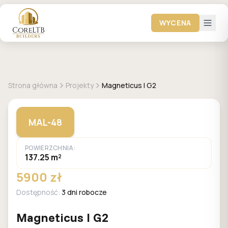
WYCENA
+
10
zdjęć
MALACHIT
Strona główna
Projekty
Magneticus I G2
MAL-48
POWIERZCHNIA:
137.25 m²
5900 zł
Dostępność:
3 dni robocze
Magneticus I G2