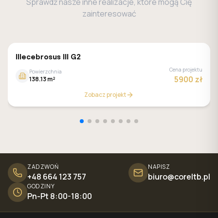
Sprawdź nasze inne realizacje, które mogą Cię
zainteresować
MALACHIT
Illecebrosus III G2
Cena projektu
Powierzchnia
5900 zł
138.13 m²
Zobacz projekt
ZADZWOŃ
NAPISZ
+48 664 123 757
biuro@coreltb.pl
GODZINY
Pn-Pt 8:00-18:00