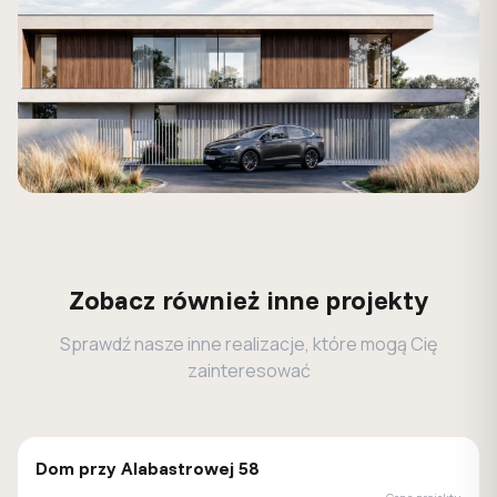
Zobacz również inne projekty
Sprawdź nasze inne realizacje, które mogą Cię
zainteresować
GALERIA DOMÓW
Dom przy Alabastrowej 58