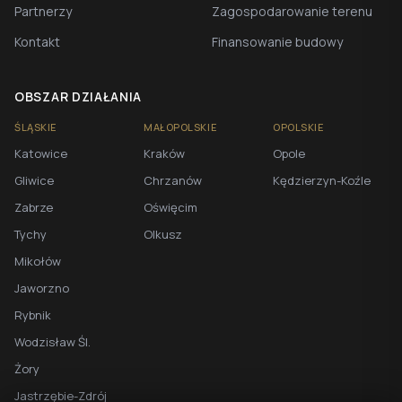
Partnerzy
Zagospodarowanie terenu
Kontakt
Finansowanie budowy
OBSZAR DZIAŁANIA
ŚLĄSKIE
MAŁOPOLSKIE
OPOLSKIE
Katowice
Kraków
Opole
Gliwice
Chrzanów
Kędzierzyn-Koźle
Zabrze
Oświęcim
Tychy
Olkusz
Mikołów
Jaworzno
Rybnik
Wodzisław Śl.
Żory
Jastrzębie-Zdrój