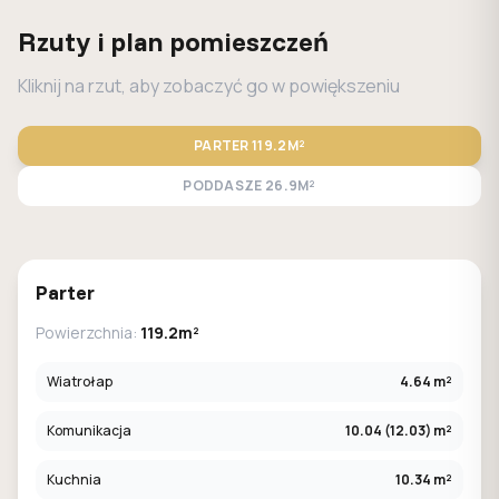
Rzuty i plan pomieszczeń
Kliknij na rzut, aby zobaczyć go w powiększeniu
PARTER
119.2M²
PODDASZE
26.9M²
STANDARD
LUSTRO
Parter
Powierzchnia:
119.2m²
Wiatrołap
4.64 m²
Komunikacja
10.04 (12.03) m²
Kuchnia
10.34 m²