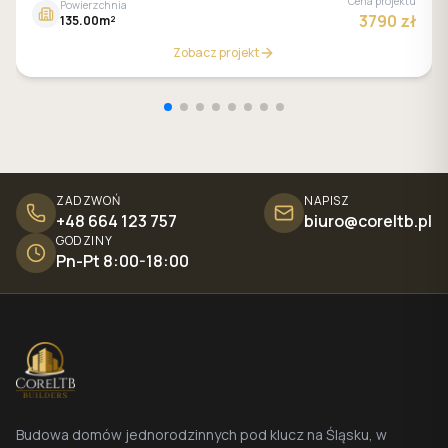
Cena projektu
Powierzchnia
3790 zł
135.00m²
Zobacz projekt
ZADZWOŃ
NAPISZ
+48 664 123 757
biuro@coreltb.pl
GODZINY
Pn-Pt 8:00-18:00
Budowa domów jednorodzinnych pod klucz na Śląsku, w