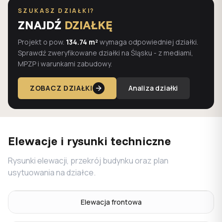
SZUKASZ DZIAŁKI?
ZNAJDŹ
DZIAŁKĘ
Projekt o pow.
134.74 m²
wymaga odpowiedniej działki.
Sprawdź zweryfikowane działki na Śląsku - z mediami,
MPZP i warunkami zabudowy.
ZOBACZ DZIAŁKI
Analiza działki
Elewacje i rysunki techniczne
Rysunki elewacji, przekrój budynku oraz plan
usytuowania na działce.
Elewacja frontowa