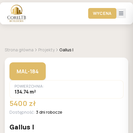
WYCENA
+
9
zdjęć
MALACHIT
Strona główna
Projekty
Gallus I
MAL-184
POWIERZCHNIA:
134.74 m²
5400 zł
Dostępność:
3 dni robocze
Gallus I