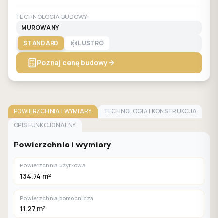
TECHNOLOGIA BUDOWY:
MUROWANY
STANDARD
LUSTRO
Poznaj cenę budowy
POWIERZCHNIA I WYMIARY
TECHNOLOGIA I KONSTRUKCJA
OPIS FUNKCJONALNY
Powierzchnia i wymiary
Powierzchnia użytkowa
134.74 m²
Powierzchnia pomocnicza
11.27 m²