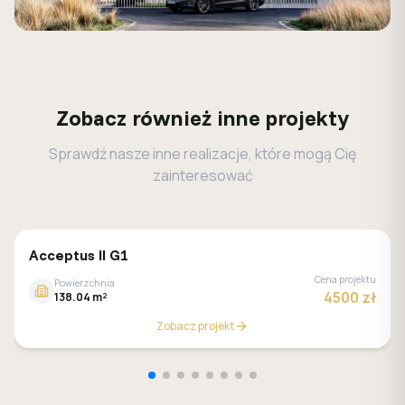
Zobacz również inne projekty
Sprawdź nasze inne realizacje, które mogą Cię
zainteresować
MALACHIT
Acceptus II G1
Cena projektu
Powierzchnia
4500 zł
138.04 m²
Zobacz projekt