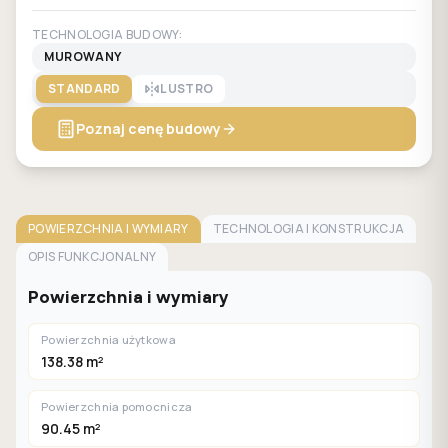
TECHNOLOGIA BUDOWY:
MUROWANY
STANDARD
LUSTRO
Poznaj cenę budowy
POWIERZCHNIA I WYMIARY
TECHNOLOGIA I KONSTRUKCJA
OPIS FUNKCJONALNY
Powierzchnia i wymiary
Powierzchnia użytkowa
138.38 m²
Powierzchnia pomocnicza
90.45 m²