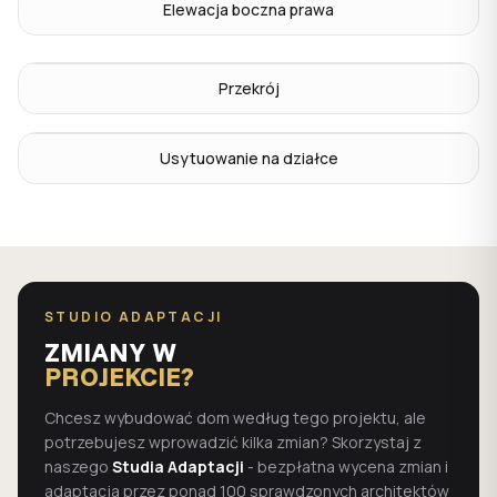
Elewacja boczna prawa
Przekrój
Usytuowanie na działce
STUDIO ADAPTACJI
ZMIANY W
PROJEKCIE?
Chcesz wybudować dom według tego projektu, ale
potrzebujesz wprowadzić kilka zmian? Skorzystaj z
naszego
Studia Adaptacji
- bezpłatna wycena zmian i
adaptacja przez ponad 100 sprawdzonych architektów