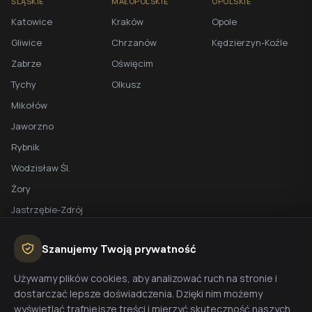
ŚLĄSKIE
MAŁOPOLSKIE
OPOLSKIE
Katowice
Kraków
Opole
Gliwice
Chrzanów
Kędzierzyn-Koźle
Zabrze
Oświęcim
Tychy
Olkusz
Mikołów
Jaworzno
Rybnik
Wodzisław Śl.
Żory
Jastrzębie-Zdrój
Racibórz
Szanujemy Twoją prywatność
BEZPŁATNA WYCENA
Używamy plików cookies, aby analizować ruch na stronie i
dostarczać lepsze doświadczenia. Dzięki nim możemy
Planujesz budowę domu? Skontaktuj się z nami - przygotujemy
wyświetlać trafniejsze treści i mierzyć skuteczność naszych