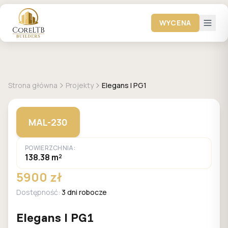
WYCENA
+
1
zdjęć
MALACHIT
Strona główna
Projekty
Elegans I PG1
MAL-230
POWIERZCHNIA:
138.38 m²
5900 zł
Dostępność:
3 dni robocze
Elegans I PG1