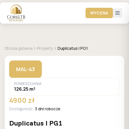
WYCENA
+
1
zdjęć
MALACHIT
Strona główna
Projekty
Duplicatus I PG1
MAL-43
POWIERZCHNIA:
126.25 m²
4900 zł
Dostępność:
3 dni robocze
Duplicatus I PG1