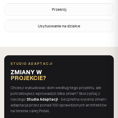
Przekrój
Usytuowanie na działce
STUDIO ADAPTACJI
ZMIANY W
PROJEKCIE?
Chcesz wybudować dom według tego projektu, ale
potrzebujesz wprowadzić kilka zmian? Skorzystaj z
naszego
Studia Adaptacji
- bezpłatna wycena zmian i
adaptacja przez ponad 100 sprawdzonych architektów
na terenie całej Polski.