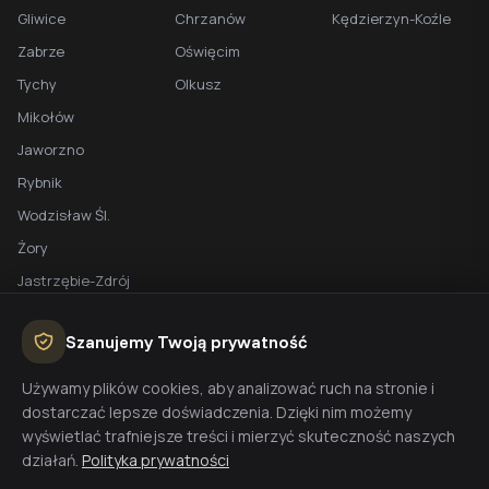
Gliwice
Chrzanów
Kędzierzyn-Koźle
Zabrze
Oświęcim
Tychy
Olkusz
Mikołów
Jaworzno
Rybnik
Wodzisław Śl.
Żory
Jastrzębie-Zdrój
Racibórz
Szanujemy Twoją prywatność
BEZPŁATNA WYCENA
Używamy plików cookies, aby analizować ruch na stronie i
dostarczać lepsze doświadczenia. Dzięki nim możemy
Planujesz budowę domu? Skontaktuj się z nami - przygotujemy
wyświetlać trafniejsze treści i mierzyć skuteczność naszych
wycenę w 48h.
działań.
Polityka prywatności