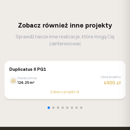
Zobacz również inne projekty
Sprawdź nasze inne realizacje, które mogą Cię
zainteresować
MALACHIT
Duplicatus II PG1
Cena projektu
Powierzchnia
4900 zł
126.25 m²
Zobacz projekt