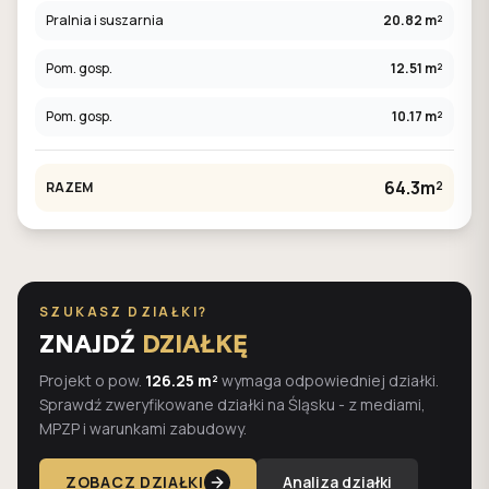
Pralnia i suszarnia
20.82 m²
Pom. gosp.
12.51 m²
Pom. gosp.
10.17 m²
64.3m²
RAZEM
SZUKASZ DZIAŁKI?
ZNAJDŹ
DZIAŁKĘ
Projekt o pow.
126.25 m²
wymaga odpowiedniej działki.
Sprawdź zweryfikowane działki na Śląsku - z mediami,
MPZP i warunkami zabudowy.
ZOBACZ DZIAŁKI
Analiza działki