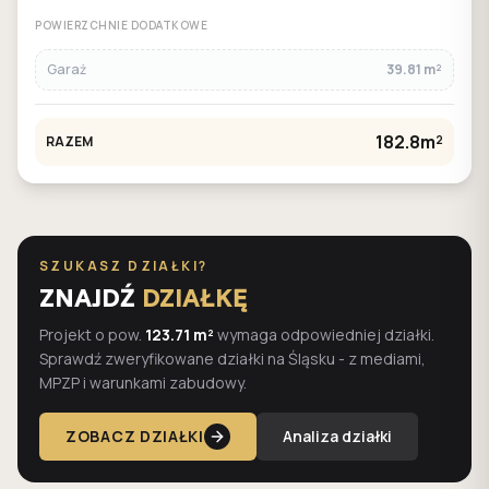
POWIERZCHNIE DODATKOWE
Garaż
39.81 m²
182.8m²
RAZEM
SZUKASZ DZIAŁKI?
ZNAJDŹ
DZIAŁKĘ
Projekt o pow.
123.71 m²
wymaga odpowiedniej działki.
Sprawdź zweryfikowane działki na Śląsku - z mediami,
MPZP i warunkami zabudowy.
ZOBACZ DZIAŁKI
Analiza działki