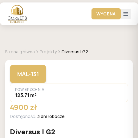
WYCENA
+
1
zdjęć
MALACHIT
Strona główna
Projekty
Diversus I G2
MAL-131
POWIERZCHNIA:
123.71 m²
4900 zł
Dostępność:
3 dni robocze
Diversus I G2