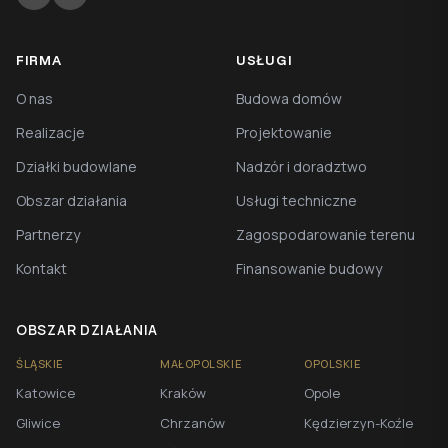
FIRMA
USŁUGI
O nas
Budowa domów
Realizacje
Projektowanie
Działki budowlane
Nadzór i doradztwo
Obszar działania
Usługi techniczne
Partnerzy
Zagospodarowanie terenu
Kontakt
Finansowanie budowy
OBSZAR DZIAŁANIA
ŚLĄSKIE
MAŁOPOLSKIE
OPOLSKIE
Katowice
Kraków
Opole
Gliwice
Chrzanów
Kędzierzyn-Koźle