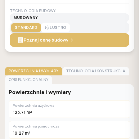
TECHNOLOGIA BUDOWY:
MUROWANY
STANDARD
LUSTRO
Poznaj cenę budowy
POWIERZCHNIA I WYMIARY
TECHNOLOGIA I KONSTRUKCJA
OPIS FUNKCJONALNY
Powierzchnia i wymiary
Powierzchnia użytkowa
123.71 m²
Powierzchnia pomocnicza
19.27 m²