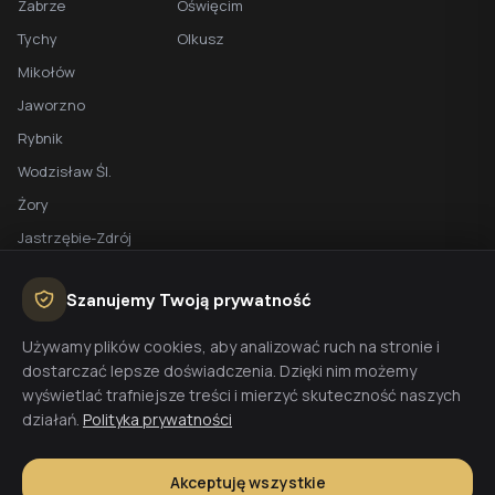
Zabrze
Oświęcim
Tychy
Olkusz
Mikołów
Jaworzno
Rybnik
Wodzisław Śl.
Żory
Jastrzębie-Zdrój
Racibórz
Szanujemy Twoją prywatność
BEZPŁATNA WYCENA
Używamy plików cookies, aby analizować ruch na stronie i
dostarczać lepsze doświadczenia. Dzięki nim możemy
Planujesz budowę domu? Skontaktuj się z nami - przygotujemy
wyświetlać trafniejsze treści i mierzyć skuteczność naszych
wycenę w 48h.
działań.
Polityka prywatności
Wyceń budowę
Akceptuję wszystkie