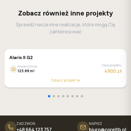
Zobacz również inne projekty
Sprawdź nasze inne realizacje, które mogą Cię
zainteresować
MALACHIT
Alaris II G2
Cena projektu
Powierzchnia
4900 zł
123.88 m²
Zobacz projekt
ZADZWOŃ
NAPISZ
+48 664 123 757
biuro@coreltb.pl