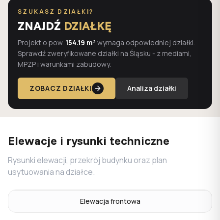
SZUKASZ DZIAŁKI?
ZNAJDŹ
DZIAŁKĘ
Projekt o pow.
154.19 m²
wymaga odpowiedniej działki.
Sprawdź zweryfikowane działki na Śląsku - z mediami,
MPZP i warunkami zabudowy.
ZOBACZ DZIAŁKI
Analiza działki
Elewacje i rysunki techniczne
Rysunki elewacji, przekrój budynku oraz plan
usytuowania na działce.
Elewacja frontowa