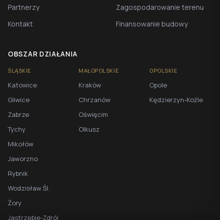
Partnerzy
Zagospodarowanie terenu
Kontakt
Finansowanie budowy
OBSZAR DZIAŁANIA
ŚLĄSKIE
MAŁOPOLSKIE
OPOLSKIE
Katowice
Kraków
Opole
Gliwice
Chrzanów
Kędzierzyn-Koźle
Zabrze
Oświęcim
Tychy
Olkusz
Mikołów
Jaworzno
Rybnik
Wodzisław Śl.
Żory
Jastrzębie-Zdrój