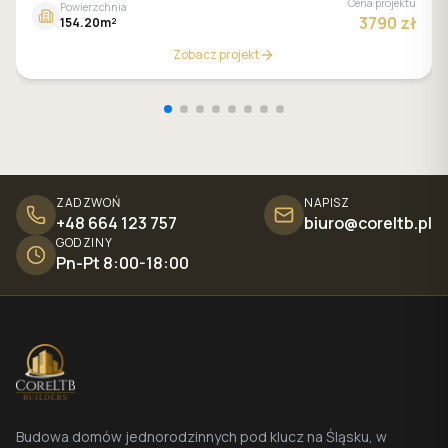
Cena projektu
Powierzchnia
3790 zł
154.20m²
Zobacz projekt
ZADZWOŃ
NAPISZ
+48 664 123 757
biuro@coreltb.pl
GODZINY
Pn-Pt 8:00-18:00
Budowa domów jednorodzinnych pod klucz na Śląsku, w