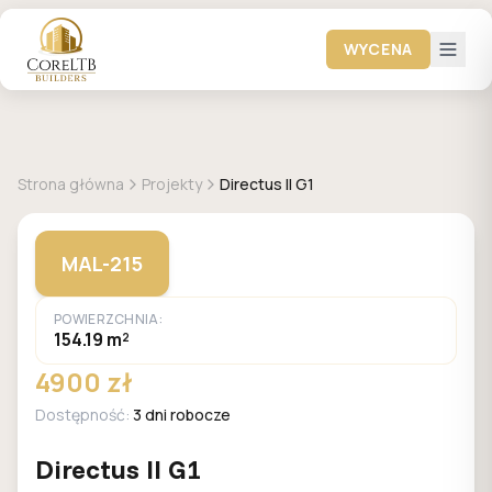
WYCENA
+
1
zdjęć
MALACHIT
Strona główna
Projekty
Directus II G1
MAL-215
POWIERZCHNIA:
154.19 m²
4900 zł
Dostępność:
3 dni robocze
Directus II G1