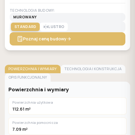
TECHNOLOGIA BUDOWY:
MUROWANY
STANDARD
LUSTRO
Poznaj cenę budowy
POWIERZCHNIA I WYMIARY
TECHNOLOGIA I KONSTRUKCJA
OPIS FUNKCJONALNY
Powierzchnia i wymiary
Powierzchnia użytkowa
112.61 m²
Powierzchnia pomocnicza
7.09 m²