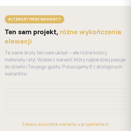
ALTERNATYWNE WARIANTY
Ten sam projekt,
różne wykończenia
elewacji
Te same bryły, ten sam układ — ale różne kolory,
materiały i styl. Wybierz wariant, który najbardziej pasuje
do działki i Twojego gustu.
Pokazujemy 8 z dostępnych
wariantów.
#
1
#
2
#
3
#
4
#
5
#
6
#
7
#
8
Zobacz wszystkie warianty u projektanta