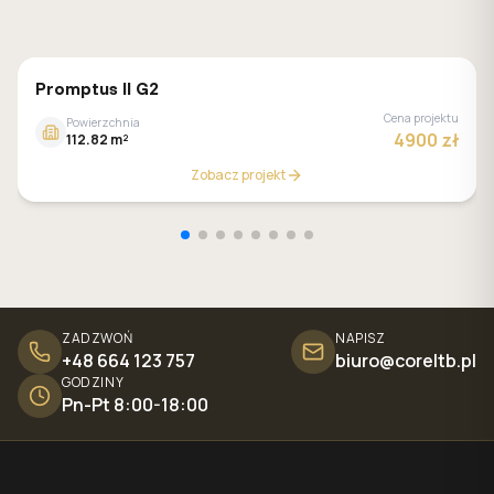
MALACHIT
Promptus II G2
Cena projektu
Powierzchnia
4900 zł
112.82 m²
Zobacz projekt
ZADZWOŃ
NAPISZ
+48 664 123 757
biuro@coreltb.pl
GODZINY
Pn-Pt 8:00-18:00