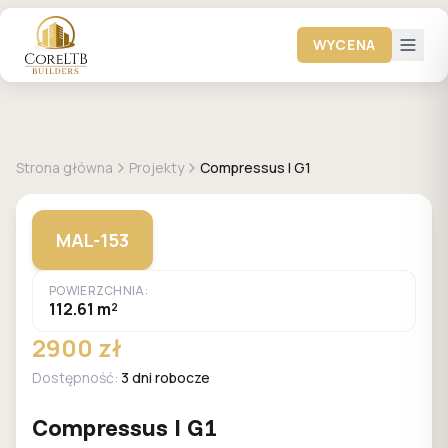
WYCENA
MALACHIT
Strona główna
Projekty
Compressus I G1
MAL-153
POWIERZCHNIA:
112.61 m²
2900 zł
Dostępność:
3 dni robocze
Compressus I G1