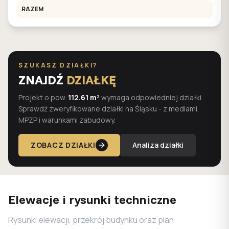
RAZEM
SZUKASZ DZIAŁKI?
ZNAJDŹ
DZIAŁKĘ
Projekt o pow.
112.61 m²
wymaga odpowiedniej działki.
Sprawdź zweryfikowane działki na Śląsku - z mediami,
MPZP i warunkami zabudowy.
ZOBACZ DZIAŁKI
Analiza działki
Elewacje i rysunki techniczne
Rysunki elewacji, przekrój budynku oraz plan