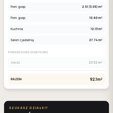
Pom. gosp.
2.51 (3.05) m²
Pom. gosp.
10.60 m²
Kuchnia
12.13 m²
Salon z jadalnią
27.74 m²
POWIERZCHNIE DODATKOWE
Garaż
23.52 m²
92.1m²
RAZEM
SZUKASZ DZIAŁKI?