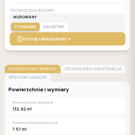
TECHNOLOGIA BUDOWY:
MUROWANY
STANDARD
LUSTRO
Poznaj cenę budowy
POWIERZCHNIA I WYMIARY
TECHNOLOGIA I KONSTRUKCJA
OPIS FUNKCJONALNY
Powierzchnia i wymiary
Powierzchnia użytkowa
132.92 m²
Powierzchnia pomocnicza
7.57 m²