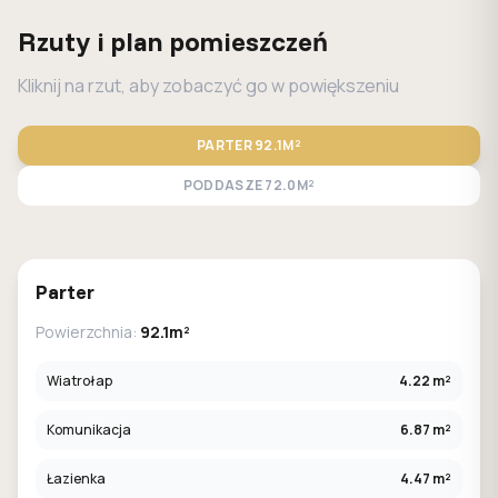
Rzuty i plan pomieszczeń
Kliknij na rzut, aby zobaczyć go w powiększeniu
PARTER
92.1M²
PODDASZE
72.0M²
STANDARD
LUSTRO
Parter
Powierzchnia:
92.1m²
Wiatrołap
4.22 m²
Komunikacja
6.87 m²
Łazienka
4.47 m²