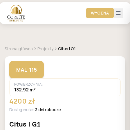
WYCENA
+
13
zdjęć
MALACHIT
Strona główna
Projekty
Citus I G1
MAL-115
POWIERZCHNIA:
132.92 m²
4200 zł
Dostępność:
3 dni robocze
Citus I G1