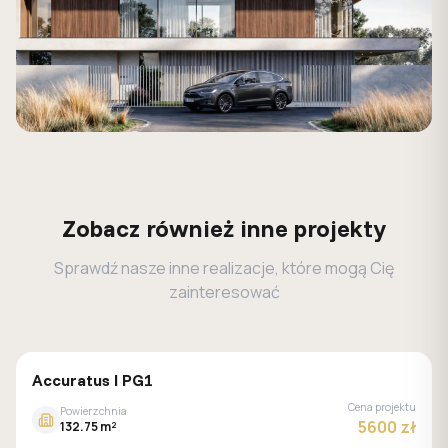
Zobacz również inne projekty
Sprawdź nasze inne realizacje, które mogą Cię
zainteresować
MALACHIT
Accuratus I PG1
Cena projektu
Powierzchnia
5600 zł
132.75 m²