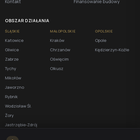
Kontakt
Finansowanie budowy
OBSZAR DZIAŁANIA
ŚLĄSKIE
MAŁOPOLSKIE
OPOLSKIE
Katowice
Kraków
Opole
Gliwice
Chrzanów
Kędzierzyn-Koźle
Zabrze
Oświęcim
Tychy
Olkusz
Mikołów
Jaworzno
Rybnik
Wodzisław Śl.
Żory
Jastrzębie-Zdrój
Racibórz