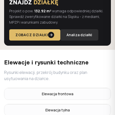
ZNAJDŹ
DZIAŁKĘ
Projekt o pow.
132.92 m²
wymaga odpowiedniej działki.
Sprawdź zweryfikowane działki na Śląsku - z mediami,
MPZP i warunkami zabudowy.
ZOBACZ DZIAŁKI
Analiza działki
Elewacje i rysunki techniczne
Rysunki elewacji, przekrój budynku oraz plan
usytuowania na działce.
Elewacja frontowa
Elewacja tylna