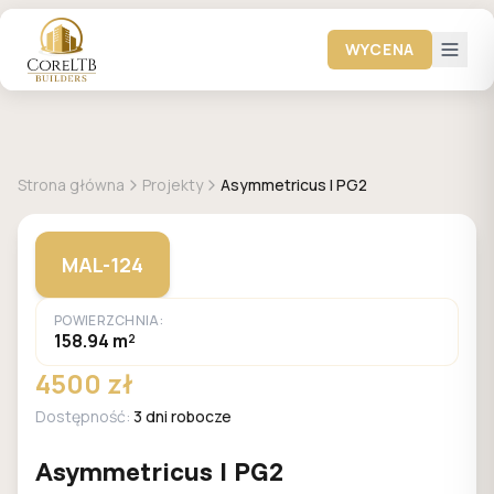
WYCENA
+
1
zdjęć
MALACHIT
Strona główna
Projekty
Asymmetricus I PG2
MAL-124
POWIERZCHNIA:
158.94 m²
4500 zł
Dostępność:
3 dni robocze
Asymmetricus I PG2