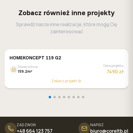
Zobacz również inne projekty
Sprawdź nasze inne realizacje, które mogą Cię
zainteresować
HOMEKONCEPT 119 G2
Cena projektu
Powierzchnia
7490 zł
159.2m²
Zobacz projekt
ZADZWOŃ
NAPISZ
+48 664 123 757
biuro@coreltb.pl