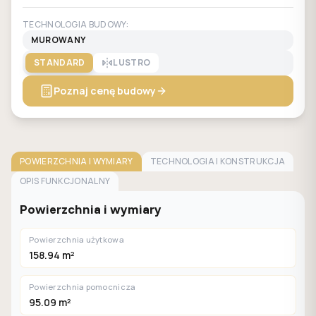
TECHNOLOGIA BUDOWY:
MUROWANY
STANDARD
LUSTRO
Poznaj cenę budowy
POWIERZCHNIA I WYMIARY
TECHNOLOGIA I KONSTRUKCJA
OPIS FUNKCJONALNY
Powierzchnia i wymiary
Powierzchnia użytkowa
158.94 m²
Powierzchnia pomocnicza
95.09 m²