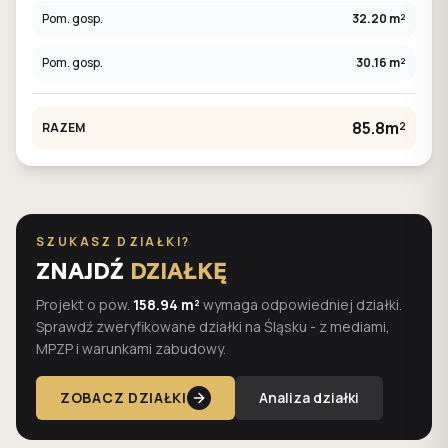
Pom. gosp.
32.20 m²
Pom. gosp.
30.16 m²
85.8m²
RAZEM
SZUKASZ DZIAŁKI?
ZNAJDŹ
DZIAŁKĘ
Projekt o pow.
158.94 m²
wymaga odpowiedniej działki.
Sprawdź zweryfikowane działki na Śląsku - z mediami,
MPZP i warunkami zabudowy.
ZOBACZ DZIAŁKI
Analiza działki