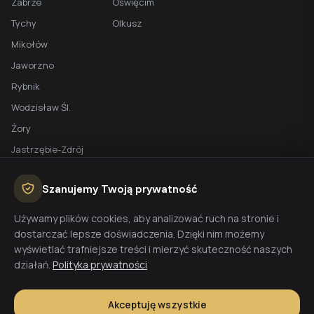
Zabrze
Oświęcim
Tychy
Olkusz
Mikołów
Jaworzno
Rybnik
Wodzisław Śl.
Żory
Jastrzębie-Zdrój
Racibórz
Szanujemy Twoją prywatność
BEZPŁATNA WYCENA
Używamy plików cookies, aby analizować ruch na stronie i
dostarczać lepsze doświadczenia. Dzięki nim możemy
Planujesz budowę domu? Skontaktuj się z nami - przygotujemy
wyświetlać trafniejsze treści i mierzyć skuteczność naszych
wycenę w 48h.
działań.
Polityka prywatności
Wyceń budowę
Akceptuję wszystkie