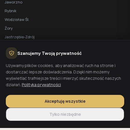
Jaworzno
Rybnik
Wodzisław Śl.
Żory
Jastrzębie-Zdrój
Racibórz
Szanujemy Twoją prywatność
BEZPŁATNA WYCENA
Używamy plików cookies, aby analizować ruch na stronie i
dostarczać lepsze doświadczenia. Dzięki nim możemy
Planujesz budowę domu? Skontaktuj się z nami - przygotujemy
wyświetlać trafniejsze treści i mierzyć skuteczność naszych
wycenę w 48h.
działań.
Polityka prywatności
Wyceń budowę
Akceptuję wszystkie
Tylko niezbędne
© 2026 CoreLTB Builders sp. z o.o. Wszelkie prawa zastrzeżone.
Regulamin
Polityka prywatności