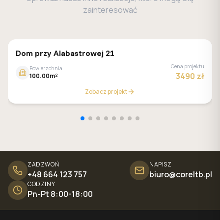
zainteresować
GALERIA DOMÓW
Dom przy Alabastrowej 21
Cena projektu
Powierzchnia
3490 zł
100.00m²
Zobacz projekt
ZADZWOŃ
NAPISZ
+48 664 123 757
biuro@coreltb.pl
GODZINY
Pn-Pt 8:00-18:00