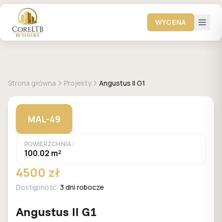
WYCENA
+
1
zdjęć
MALACHIT
Strona główna
Projekty
Angustus II G1
MAL-49
POWIERZCHNIA:
100.02 m²
4500 zł
Dostępność:
3 dni robocze
Angustus II G1