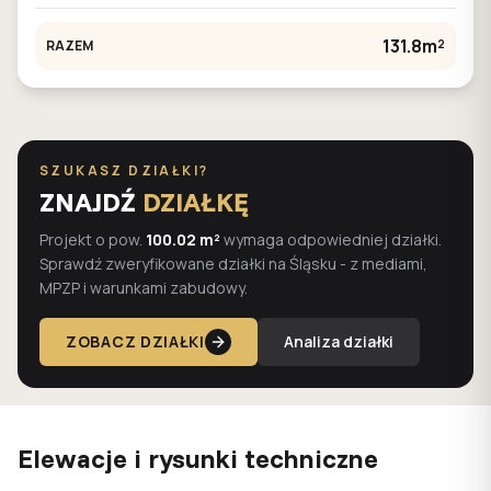
131.8m²
RAZEM
SZUKASZ DZIAŁKI?
ZNAJDŹ
DZIAŁKĘ
Projekt o pow.
100.02 m²
wymaga odpowiedniej działki.
Sprawdź zweryfikowane działki na Śląsku - z mediami,
MPZP i warunkami zabudowy.
ZOBACZ DZIAŁKI
Analiza działki
Elewacje i rysunki techniczne