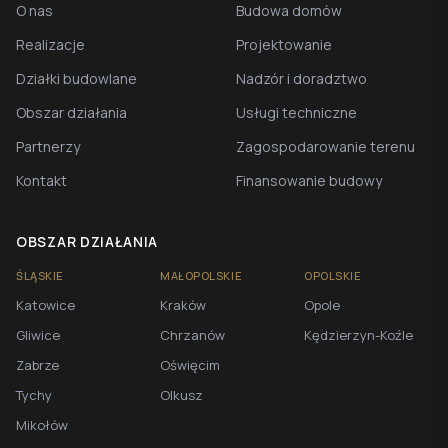
O nas
Budowa domów
Realizacje
Projektowanie
Działki budowlane
Nadzór i doradztwo
Obszar działania
Usługi techniczne
Partnerzy
Zagospodarowanie terenu
Kontakt
Finansowanie budowy
OBSZAR DZIAŁANIA
ŚLĄSKIE
MAŁOPOLSKIE
OPOLSKIE
Katowice
Kraków
Opole
Gliwice
Chrzanów
Kędzierzyn-Koźle
Zabrze
Oświęcim
Tychy
Olkusz
Mikołów