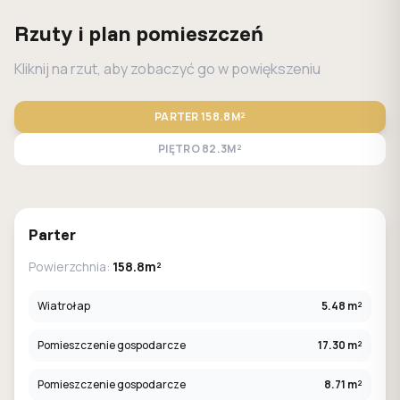
Rzuty i plan pomieszczeń
Kliknij na rzut, aby zobaczyć go w powiększeniu
PARTER
158.8M²
PIĘTRO
82.3M²
STANDARD
LUSTRO
Parter
Powierzchnia:
158.8m²
Wiatrołap
5.48 m²
Pomieszczenie gospodarcze
17.30 m²
Pomieszczenie gospodarcze
8.71 m²