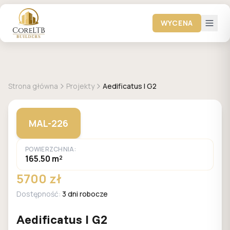
WYCENA
+
15
zdjęć
MALACHIT
Strona główna
Projekty
Aedificatus I G2
MAL-226
POWIERZCHNIA:
165.50 m²
5700 zł
Dostępność:
3 dni robocze
Aedificatus I G2