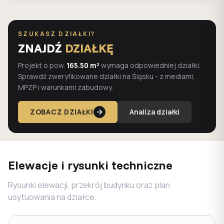
SZUKASZ DZIAŁKI?
ZNAJDŹ
DZIAŁKĘ
Projekt o pow.
165.50 m²
wymaga odpowiedniej działki.
Sprawdź zweryfikowane działki na Śląsku - z mediami,
MPZP i warunkami zabudowy.
ZOBACZ DZIAŁKI
Analiza działki
Elewacje i rysunki techniczne
Rysunki elewacji, przekrój budynku oraz plan
usytuowania na działce.