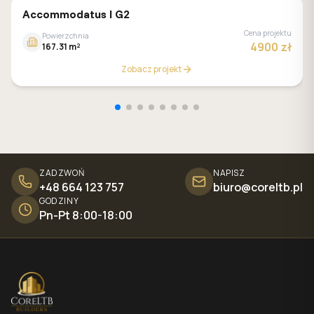
MALACHIT
Accommodatus I G2
Cena projektu
Powierzchnia
4900 zł
167.31 m²
Zobacz projekt
ZADZWOŃ
NAPISZ
+48 664 123 757
biuro@coreltb.pl
GODZINY
Pn-Pt 8:00-18:00