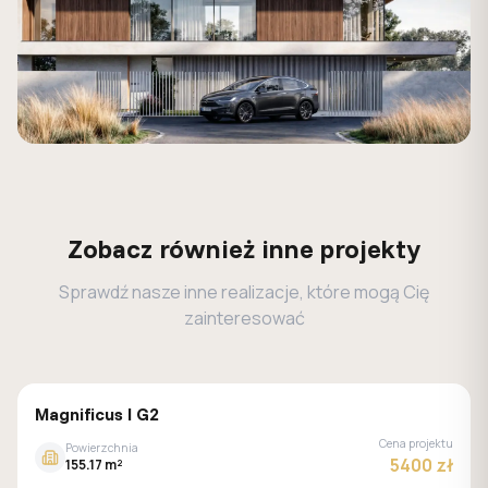
Zobacz również inne projekty
Sprawdź nasze inne realizacje, które mogą Cię
zainteresować
MALACHIT
Magnificus I G2
Cena projektu
Powierzchnia
5400 zł
155.17 m²