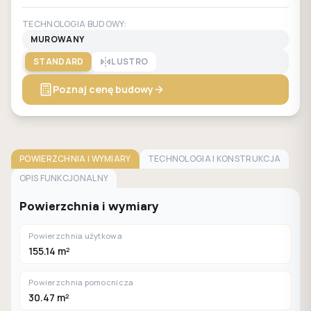
TECHNOLOGIA BUDOWY:
MUROWANY
STANDARD
LUSTRO
Poznaj cenę budowy
POWIERZCHNIA I WYMIARY
TECHNOLOGIA I KONSTRUKCJA
OPIS FUNKCJONALNY
Powierzchnia i wymiary
Powierzchnia użytkowa
155.14 m²
Powierzchnia pomocnicza
30.47 m²