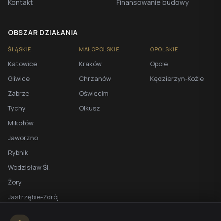
Kontakt
Finansowanie budowy
OBSZAR DZIAŁANIA
ŚLĄSKIE
MAŁOPOLSKIE
OPOLSKIE
Katowice
Kraków
Opole
Gliwice
Chrzanów
Kędzierzyn-Koźle
Zabrze
Oświęcim
Tychy
Olkusz
Mikołów
Jaworzno
Rybnik
Wodzisław Śl.
Żory
Jastrzębie-Zdrój
Racibórz