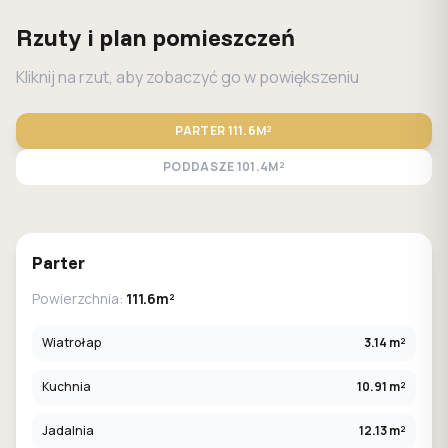
Rzuty i plan pomieszczeń
Kliknij na rzut, aby zobaczyć go w powiększeniu
PARTER
111.6M²
PODDASZE
101.4M²
STANDARD
LUSTRO
Parter
Powierzchnia:
111.6m²
Wiatrołap
3.14 m²
Kuchnia
10.91 m²
Jadalnia
12.13 m²