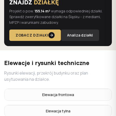
ZNAJDŹ
DZIAŁKĘ
Projekt o pow.
155.14 m²
wymaga odpowiedniej działki.
Sprawdź zweryfikowane działki na Śląsku - z mediami,
MPZP i warunkami zabudowy.
ZOBACZ DZIAŁKI
Analiza działki
Elewacje i rysunki techniczne
Rysunki elewacji, przekrój budynku oraz plan
usytuowania na działce.
Elewacja frontowa
Elewacja tylna