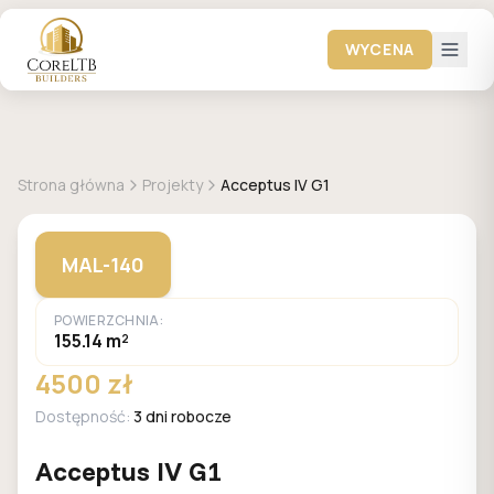
WYCENA
+
1
zdjęć
MALACHIT
Strona główna
Projekty
Acceptus IV G1
MAL-140
POWIERZCHNIA:
155.14 m²
4500 zł
Dostępność:
3 dni robocze
Acceptus IV G1