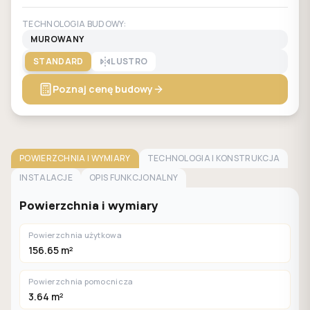
TECHNOLOGIA BUDOWY:
MUROWANY
STANDARD
LUSTRO
Poznaj cenę budowy
POWIERZCHNIA I WYMIARY
TECHNOLOGIA I KONSTRUKCJA
INSTALACJE
OPIS FUNKCJONALNY
Powierzchnia i wymiary
Powierzchnia użytkowa
156.65 m²
Powierzchnia pomocnicza
3.64 m²