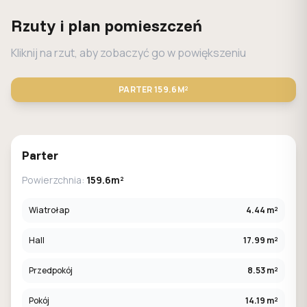
Rzuty i plan pomieszczeń
Kliknij na rzut, aby zobaczyć go w powiększeniu
PARTER
159.6M²
STANDARD
LUSTRO
Parter
Powierzchnia:
159.6m²
Wiatrołap
4.44 m²
Hall
17.99 m²
Przedpokój
8.53 m²
Pokój
14.19 m²