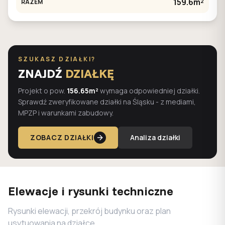
159.6m²
RAZEM
SZUKASZ DZIAŁKI?
ZNAJDŹ
DZIAŁKĘ
Projekt o pow.
156.65m²
wymaga odpowiedniej działki.
Sprawdź zweryfikowane działki na Śląsku - z mediami,
MPZP i warunkami zabudowy.
ZOBACZ DZIAŁKI
Analiza działki
Elewacje i rysunki techniczne
Rysunki elewacji, przekrój budynku oraz plan
usytuowania na działce.