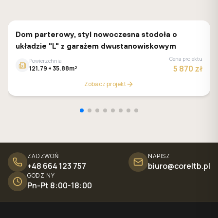
Z500
Dom parterowy, styl nowoczesna stodoła o
układzie "L" z garażem dwustanowiskowym
Cena projektu
Powierzchnia
5 870 zł
121.79 + 35.88m²
Zobacz projekt
ZADZWOŃ
NAPISZ
+48 664 123 757
biuro@coreltb.pl
GODZINY
Pn-Pt 8:00-18:00