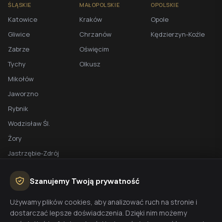
ŚLĄSKIE
MAŁOPOLSKIE
OPOLSKIE
Katowice
Kraków
Opole
Gliwice
Chrzanów
Kędzierzyn-Koźle
Zabrze
Oświęcim
Tychy
Olkusz
Mikołów
Jaworzno
Rybnik
Wodzisław Śl.
Żory
Jastrzębie-Zdrój
Racibórz
Szanujemy Twoją prywatność
BEZPŁATNA WYCENA
Używamy plików cookies, aby analizować ruch na stronie i
dostarczać lepsze doświadczenia. Dzięki nim możemy
Planujesz budowę domu? Skontaktuj się z nami - przygotujemy