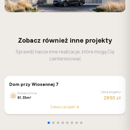
Zobacz również inne projekty
Sprawdź nasze inne realizacje, które mogą Cię
zainteresować
GALERIA DOMÓW
Dom przy Wiosennej 7
Cena projektu
Powierzchnia
2890 zł
81.35m²
Zobacz projekt