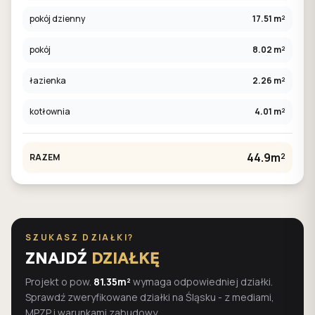
pokój dzienny
17.51 m²
pokój
8.02 m²
łazienka
2.26 m²
kotłownia
4.01 m²
44.9m²
RAZEM
SZUKASZ DZIAŁKI?
ZNAJDŹ
DZIAŁKĘ
Projekt o pow.
81.35m²
wymaga odpowiedniej działki.
Sprawdź zweryfikowane działki na Śląsku - z mediami,
MPZP i warunkami zabudowy.