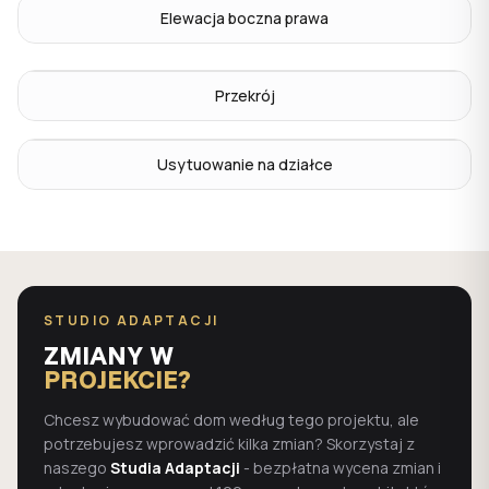
Elewacja boczna prawa
Przekrój
Usytuowanie na działce
STUDIO ADAPTACJI
ZMIANY W
PROJEKCIE?
Chcesz wybudować dom według tego projektu, ale
potrzebujesz wprowadzić kilka zmian? Skorzystaj z
naszego
Studia Adaptacji
- bezpłatna wycena zmian i