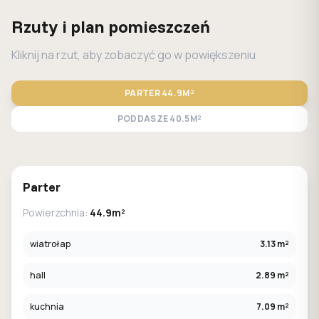
Rzuty i plan pomieszczeń
Kliknij na rzut, aby zobaczyć go w powiększeniu
PARTER
44.9M²
PODDASZE
40.5M²
STANDARD
LUSTRO
Parter
Powierzchnia:
44.9m²
wiatrołap
3.13 m²
hall
2.89 m²
kuchnia
7.09 m²