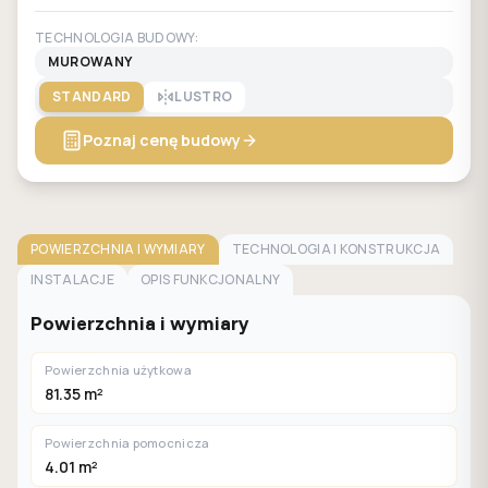
TECHNOLOGIA BUDOWY:
MUROWANY
STANDARD
LUSTRO
Poznaj cenę budowy
POWIERZCHNIA I WYMIARY
TECHNOLOGIA I KONSTRUKCJA
INSTALACJE
OPIS FUNKCJONALNY
Powierzchnia i wymiary
Powierzchnia użytkowa
81.35 m²
Powierzchnia pomocnicza
4.01 m²