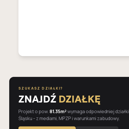
SZUKASZ DZIAŁKI?
ZNAJDŹ
DZIAŁKĘ
Projekt o pow.
81.35m²
wymaga odpowiedniej działki
Śląsku - z mediami, MPZP i warunkami zabudowy.