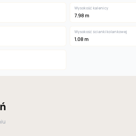
Wysokość kalenicy
7.98 m
Wysokość ścianki kolankowej
1.08 m
eń
niu