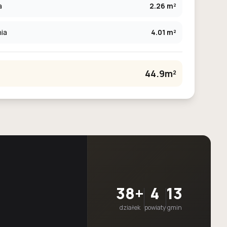
a
2.26 m²
ia
4.01 m²
44.9m²
38+
4
13
działek
powiaty
gmin