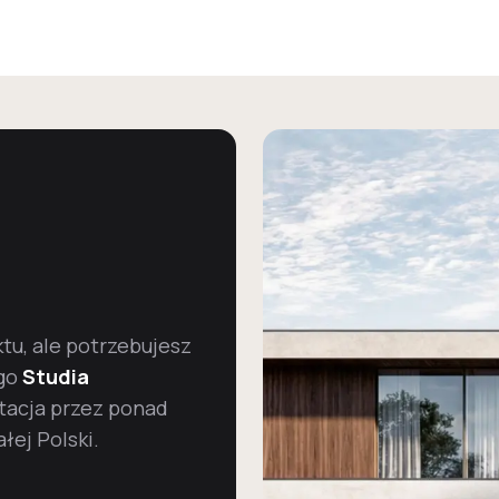
u, ale potrzebujesz
go
Studia
tacja przez ponad
łej Polski.