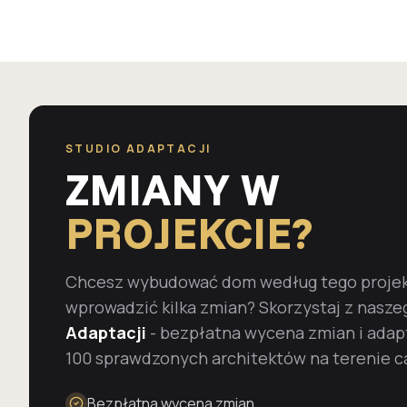
STUDIO ADAPTACJI
ZMIANY W
PROJEKCIE?
Chcesz wybudować dom według tego projekt
wprowadzić kilka zmian? Skorzystaj z nasze
Adaptacji
- bezpłatna wycena zmian i adap
100 sprawdzonych architektów na terenie ca
Bezpłatna wycena zmian