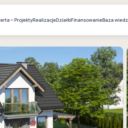
erta
Projekty
Realizacje
Działki
Finansowanie
Baza wied