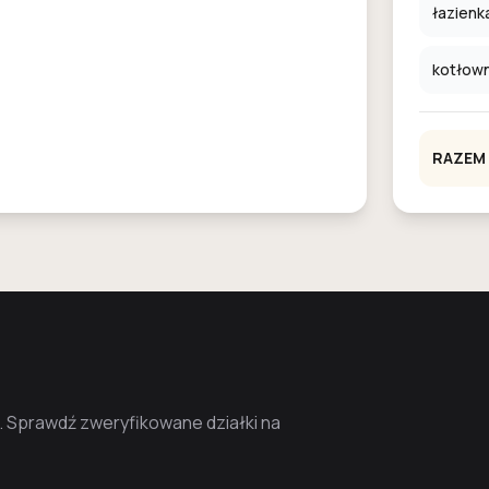
łazienk
kotłown
RAZEM
. Sprawdź zweryfikowane działki na