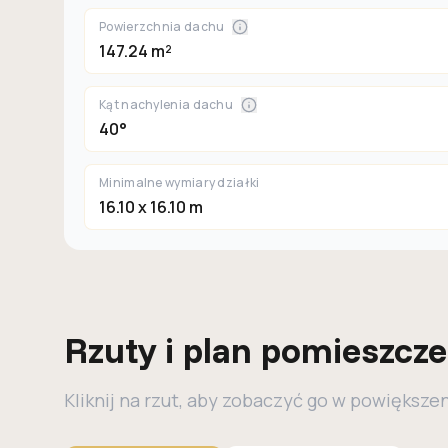
Powierzchnia dachu
147.24 m²
Kąt nachylenia dachu
40°
Minimalne wymiary działki
16.10 x 16.10 m
Rzuty i plan pomieszcz
Kliknij na rzut, aby zobaczyć go w powiększe