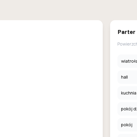
Parter
Powierzc
wiatroł
hall
kuchnia
pokój d
pokój