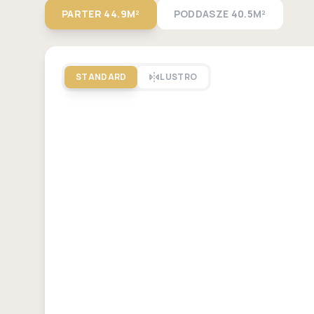
PARTER
44.9M²
PODDASZE
40.5M²
STANDARD
LUSTRO