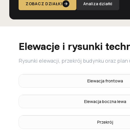
ZOBACZ DZIAŁKI
Analiza działki
Elewacje i rysunki tech
Rysunki elewacji, przekrój budynku oraz plan
Elewacja frontowa
Elewacja boczna lewa
Przekrój