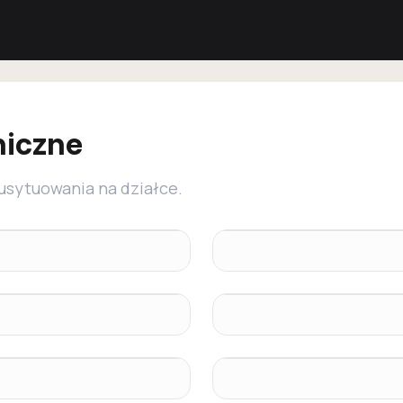
niczne
 usytuowania na działce.