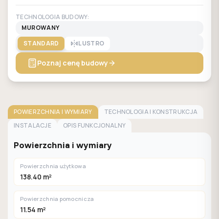
TECHNOLOGIA BUDOWY:
MUROWANY
STANDARD
LUSTRO
Poznaj cenę budowy
POWIERZCHNIA I WYMIARY
TECHNOLOGIA I KONSTRUKCJA
INSTALACJE
OPIS FUNKCJONALNY
Powierzchnia i wymiary
Powierzchnia użytkowa
138.40 m²
Powierzchnia pomocnicza
11.54 m²