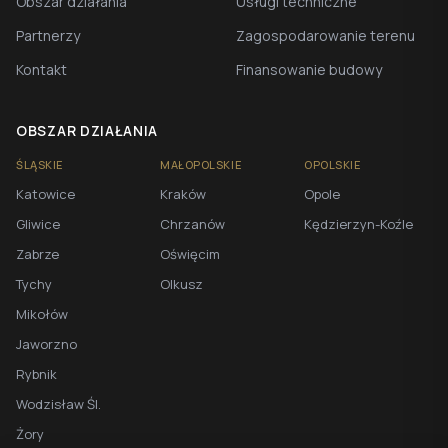
Obszar działania
Usługi techniczne
Partnerzy
Zagospodarowanie terenu
Kontakt
Finansowanie budowy
OBSZAR DZIAŁANIA
ŚLĄSKIE
MAŁOPOLSKIE
OPOLSKIE
Katowice
Kraków
Opole
Gliwice
Chrzanów
Kędzierzyn-Koźle
Zabrze
Oświęcim
Tychy
Olkusz
Mikołów
Jaworzno
Rybnik
Wodzisław Śl.
Żory