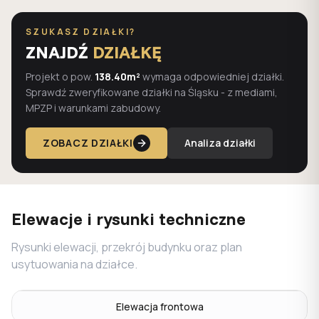
SZUKASZ DZIAŁKI?
ZNAJDŹ
DZIAŁKĘ
Projekt o pow.
138.40m²
wymaga odpowiedniej działki.
Sprawdź zweryfikowane działki na Śląsku - z mediami,
MPZP i warunkami zabudowy.
ZOBACZ DZIAŁKI
Analiza działki
Elewacje i rysunki techniczne
Rysunki elewacji, przekrój budynku oraz plan
usytuowania na działce.
Elewacja frontowa