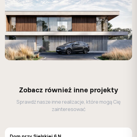
Zobacz również inne projekty
Sprawdź nasze inne realizacje, które mogą Cię
zainteresować
GALERIA DOMÓW
Dom przy Sielskiej 6 N