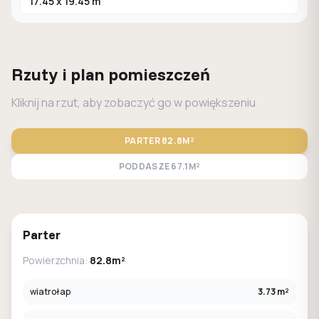
17.45 x 19.45 m
Rzuty i plan pomieszczeń
Kliknij na rzut, aby zobaczyć go w powiększeniu
PARTER
82.8M²
PODDASZE
67.1M²
STANDARD
LUSTRO
Parter
Powierzchnia:
82.8m²
wiatrołap
3.73 m²