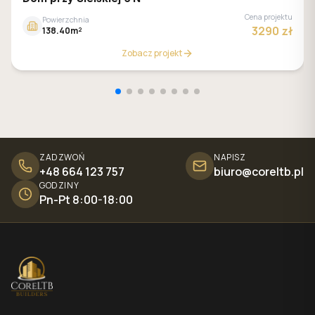
Cena projektu
Powierzchnia
3290 zł
138.40m²
Zobacz projekt
ZADZWOŃ
NAPISZ
+48 664 123 757
biuro@coreltb.pl
GODZINY
Pn-Pt 8:00-18:00