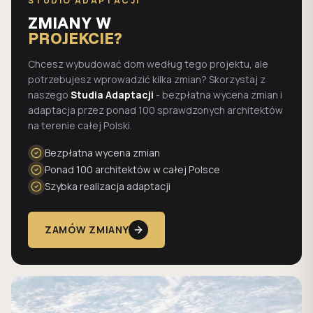
STUDIO ADAPTACJI
ZMIANY W
PROJEKCIE?
Chcesz wybudować dom według tego projektu, ale
potrzebujesz wprowadzić kilka zmian? Skorzystaj z
naszego
Studia Adaptacji
- bezpłatna wycena zmian i
adaptacja przez ponad 100 sprawdzonych architektów
na terenie całej Polski.
Bezpłatna wycena zmian
Ponad 100 architektów w całej Polsce
Szybka realizacja adaptacji
ZAMÓW ZMIANY