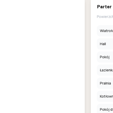
Parter
Powierzc
Wiatroł
Hall
Pokój
Łazienk
Pralnia
Kotłown
Pokój d