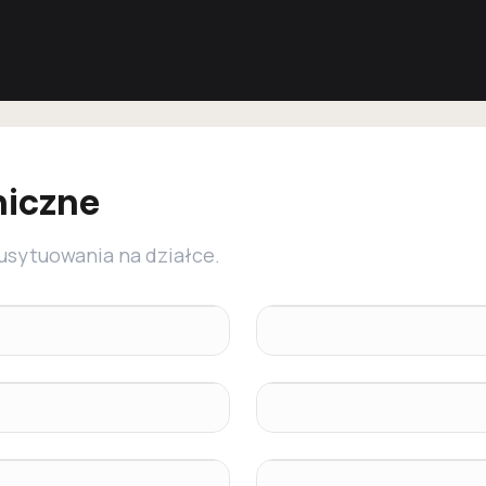
niczne
 usytuowania na działce.