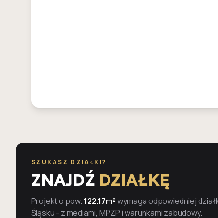
SZUKASZ DZIAŁKI?
ZNAJDŹ
DZIAŁKĘ
Projekt o pow.
122.17m²
wymaga odpowiedniej działki
Śląsku - z mediami, MPZP i warunkami zabudowy.