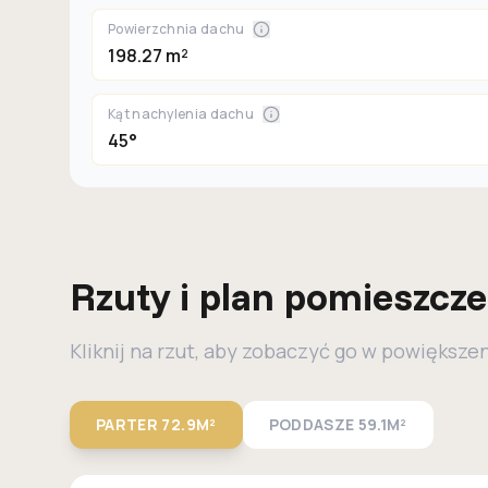
Powierzchnia dachu
198.27 m²
Kąt nachylenia dachu
45°
Rzuty i plan pomieszcz
Kliknij na rzut, aby zobaczyć go w powiększe
PARTER
72.9M²
PODDASZE
59.1M²