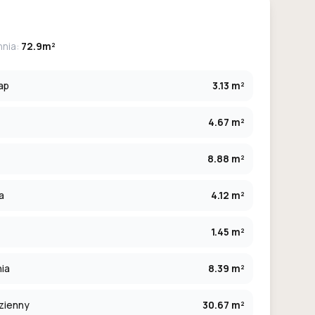
hnia:
72.9m²
ap
3.13 m²
4.67 m²
8.88 m²
a
4.12 m²
1.45 m²
ia
8.39 m²
zienny
30.67 m²