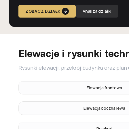
ZOBACZ DZIAŁKI
Analiza działki
Elewacje i rysunki tech
Rysunki elewacji, przekrój budynku oraz plan
Elewacja frontowa
Elewacja boczna lewa
Przekrój