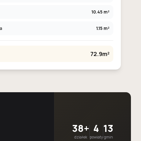
10.45 m²
ia
1.15 m²
72.9m²
38+
4
13
działek
powiaty
gmin