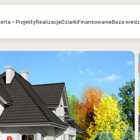
erta
Projekty
Realizacje
Działki
Finansowanie
Baza wied