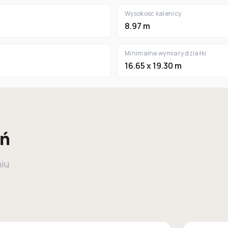
Wysokość kalenicy
8.97 m
Minimalne wymiary działki
16.65 x 19.30 m
eń
niu