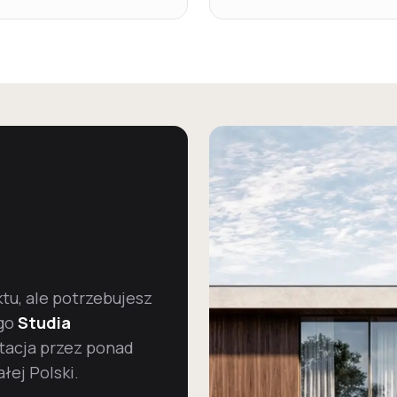
u, ale potrzebujesz
go
Studia
tacja przez ponad
łej Polski.