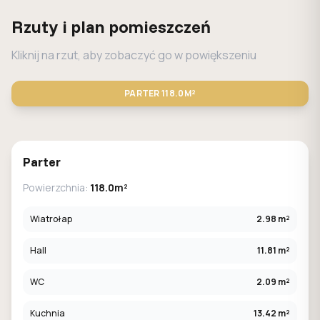
Rzuty i plan pomieszczeń
Kliknij na rzut, aby zobaczyć go w powiększeniu
PARTER
118.0M²
STANDARD
LUSTRO
Parter
Powierzchnia:
118.0m²
Wiatrołap
2.98 m²
Hall
11.81 m²
WC
2.09 m²
Kuchnia
13.42 m²