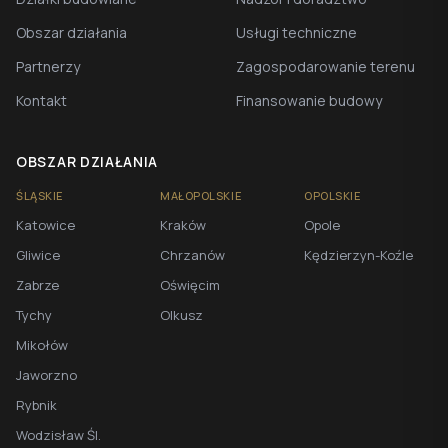
Obszar działania
Usługi techniczne
Partnerzy
Zagospodarowanie terenu
Kontakt
Finansowanie budowy
OBSZAR DZIAŁANIA
ŚLĄSKIE
MAŁOPOLSKIE
OPOLSKIE
Katowice
Kraków
Opole
Gliwice
Chrzanów
Kędzierzyn-Koźle
Zabrze
Oświęcim
Tychy
Olkusz
Mikołów
Jaworzno
Rybnik
Wodzisław Śl.