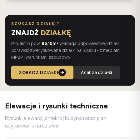
SZUKASZ DZIAŁKI?
ZNAJDŹ
DZIAŁKĘ
Projekt o pow.
96.10m²
wymaga odpowiedniej działki.
Sprawdź zweryfikowane działki na Śląsku - z mediami,
MPZP i warunkami zabudowy.
ZOBACZ DZIAŁKI
Analiza działki
Elewacje i rysunki techniczne
Rysunki elewacji, przekrój budynku oraz plan
usytuowania na działce.