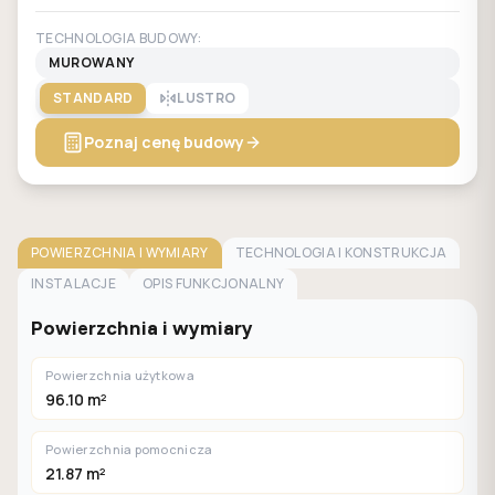
TECHNOLOGIA BUDOWY:
MUROWANY
STANDARD
LUSTRO
Poznaj cenę budowy
POWIERZCHNIA I WYMIARY
TECHNOLOGIA I KONSTRUKCJA
INSTALACJE
OPIS FUNKCJONALNY
Powierzchnia i wymiary
Powierzchnia użytkowa
96.10 m²
Powierzchnia pomocnicza
21.87 m²