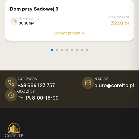
GALERIA DOMÓW
Dom przy Sadowej 3
Cena projektu
Powierzchnia
3240 zł
96.10m²
Zobacz projekt
ZADZWOŃ
NAPISZ
+48 664 123 757
biuro@coreltb.pl
GODZINY
Pn-Pt 8:00-18:00