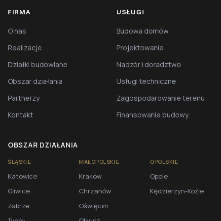
FIRMA
USŁUGI
O nas
Budowa domów
Realizacje
Projektowanie
Działki budowlane
Nadzór i doradztwo
Obszar działania
Usługi techniczne
Partnerzy
Zagospodarowanie terenu
Kontakt
Finansowanie budowy
OBSZAR DZIAŁANIA
ŚLĄSKIE
MAŁOPOLSKIE
OPOLSKIE
Katowice
Kraków
Opole
Gliwice
Chrzanów
Kędzierzyn-Koźle
Zabrze
Oświęcim
Tychy
Olkusz