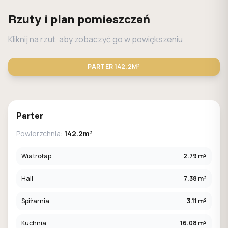
Rzuty i plan pomieszczeń
Kliknij na rzut, aby zobaczyć go w powiększeniu
PARTER
142.2M²
STANDARD
LUSTRO
Parter
Powierzchnia:
142.2m²
Wiatrołap
2.79 m²
Hall
7.38 m²
Spiżarnia
3.11 m²
Kuchnia
16.08 m²