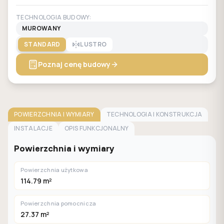
TECHNOLOGIA BUDOWY:
MUROWANY
STANDARD
LUSTRO
Poznaj cenę budowy
POWIERZCHNIA I WYMIARY
TECHNOLOGIA I KONSTRUKCJA
INSTALACJE
OPIS FUNKCJONALNY
Powierzchnia i wymiary
Powierzchnia użytkowa
114.79 m²
Powierzchnia pomocnicza
27.37 m²