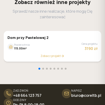
Zobacz również inne projekty
Sprawdź nasze inne realizacje, które mogą Cię
zainteresować
GALERIA DOMÓW
Dom przy Pastelowej 2
Cena projektu
Powierzchnia
3190 zł
115.00m²
Zobacz projekt
ZADZWOŃ
NAPISZ
+48 664 123 757
biuro@coreltb.pl
GODZINY
Pn-Pt 8:00-18:00