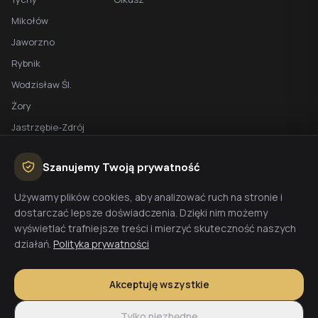
Mikołów
Jaworzno
Rybnik
Wodzisław Śl.
Żory
Jastrzębie-Zdrój
Racibórz
Szanujemy Twoją prywatność
BEZPŁATNA WYCENA
Używamy plików cookies, aby analizować ruch na stronie i
dostarczać lepsze doświadczenia. Dzięki nim możemy
Planujesz budowę domu? Skontaktuj się z nami - przygotujemy
wyświetlać trafniejsze treści i mierzyć skuteczność naszych
wycenę w 48h.
działań.
Polityka prywatności
Wyceń budowę
Akceptuję wszystkie
Tylko niezbędne