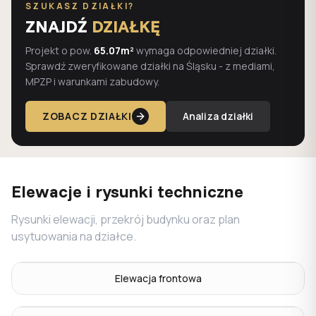
SZUKASZ DZIAŁKI?
ZNAJDŹ
DZIAŁKĘ
Projekt o pow.
65.07m²
wymaga odpowiedniej działki.
Sprawdź zweryfikowane działki na Śląsku - z mediami,
MPZP i warunkami zabudowy.
ZOBACZ DZIAŁKI
Analiza działki
Elewacje i rysunki techniczne
Rysunki elewacji, przekrój budynku oraz plan
usytuowania na działce.
Elewacja frontowa