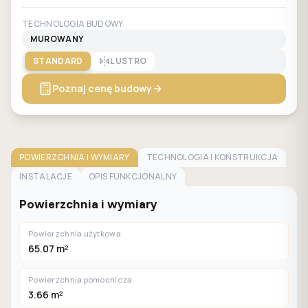
TECHNOLOGIA BUDOWY:
MUROWANY
STANDARD
LUSTRO
Poznaj cenę budowy
POWIERZCHNIA I WYMIARY
TECHNOLOGIA I KONSTRUKCJA
INSTALACJE
OPIS FUNKCJONALNY
Powierzchnia i wymiary
Powierzchnia użytkowa
65.07 m²
Powierzchnia pomocnicza
3.66 m²