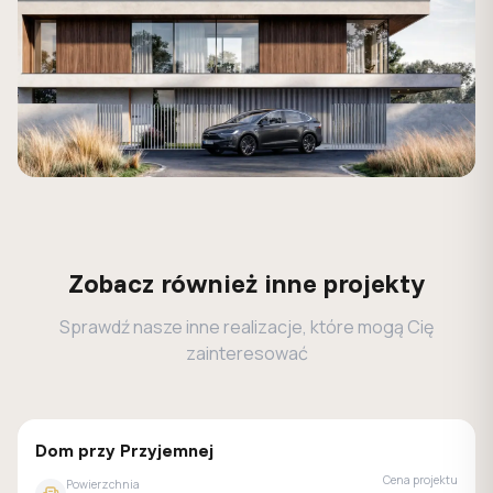
Zobacz również inne projekty
Sprawdź nasze inne realizacje, które mogą Cię
zainteresować
GALERIA DOMÓW
Dom przy Przyjemnej
Cena projektu
Powierzchnia