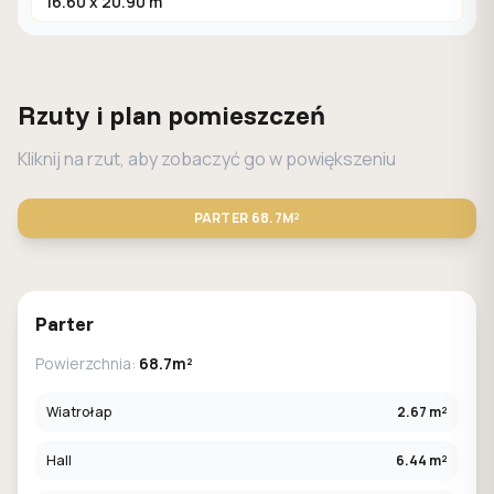
16.60 x 20.90 m
Rzuty i plan pomieszczeń
Kliknij na rzut, aby zobaczyć go w powiększeniu
PARTER
68.7M²
STANDARD
LUSTRO
Parter
Powierzchnia:
68.7m²
Wiatrołap
2.67 m²
Hall
6.44 m²