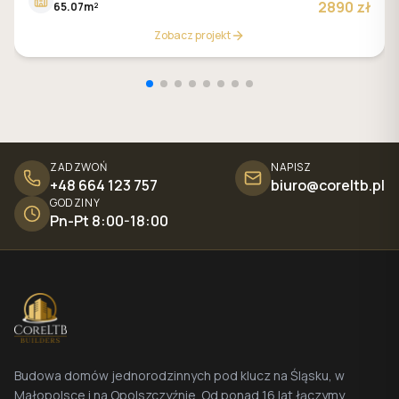
2890 zł
65.07m²
Zobacz projekt
ZADZWOŃ
NAPISZ
+48 664 123 757
biuro@coreltb.pl
GODZINY
Pn-Pt 8:00-18:00
Budowa domów jednorodzinnych pod klucz na Śląsku, w
Małopolsce i na Opolszczyźnie. Od ponad 16 lat łączymy