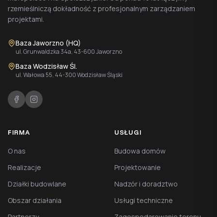
rzemieślniczą dokładność z profesjonalnym zarządzaniem
projektami.
Baza Jaworzno (HQ)
ul. Grunwaldzka 34a, 43-600 Jaworzno
Baza Wodzisław Śl.
ul. Wałowa 55, 44-300 Wodzisław Śląski
FIRMA
USŁUGI
O nas
Budowa domów
Realizacje
Projektowanie
Działki budowlane
Nadzór i doradztwo
Obszar działania
Usługi techniczne
Partnerzy
Zagospodarowanie terenu